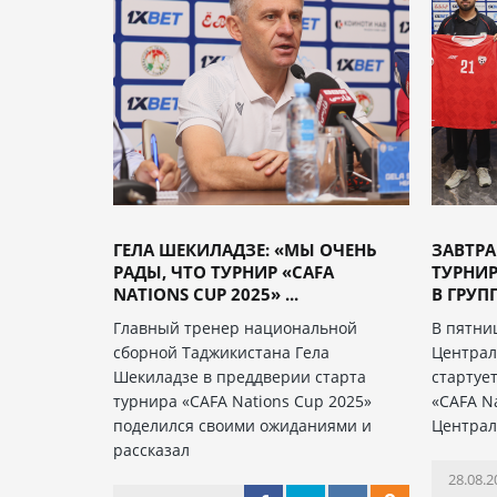
ГЕЛА ШЕКИЛАДЗЕ: «МЫ ОЧЕНЬ
ЗАВТРА
РАДЫ, ЧТО ТУРНИР «CAFA
ТУРНИР
NATIONS CUP 2025» ...
В ГРУП
Главный тренер национальной
В пятниц
сборной Таджикистана Гела
Централ
Шекиладзе в преддверии старта
стартуе
турнира «CAFA Nations Cup 2025»
«CAFA N
поделился своими ожиданиями и
Централ
рассказал
28.08.2