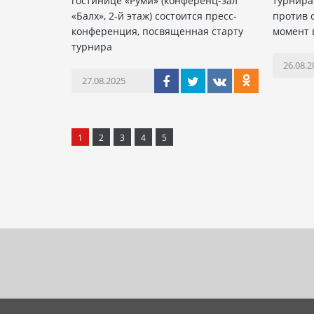
гостинице «Руми» (конференц-зал
турнира
«Балх», 2-й этаж) состоится пресс-
против 
конференция, посвященная старту
момент 
турнира
26.08.2
27.08.2025
1
2
3
4
5