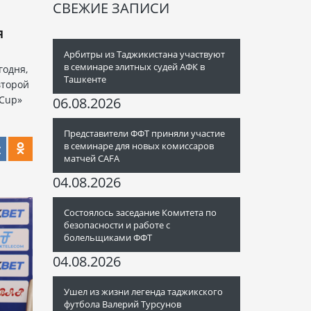
СВЕЖИЕ ЗАПИСИ
Я
Арбитры из Таджикистана участвуют
в семинаре элитных судей АФК в
годня,
Ташкенте
второй
 Cup»
06.08.2026
Представители ФФТ приняли участие
в семинаре для новых комиссаров
матчей CAFA
04.08.2026
Состоялось заседание Комитета по
безопасности и работе с
болельщиками ФФТ
04.08.2026
Ушел из жизни легенда таджикского
футбола Валерий Турсунов