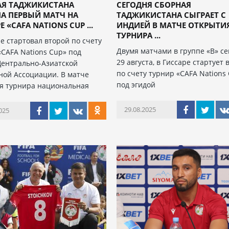
АЯ ТАДЖИКИСТАНА
СЕГОДНЯ СБОРНАЯ
А ПЕРВЫЙ МАТЧ НА
ТАДЖИКИСТАНА СЫГРАЕТ С
 «CAFA NATIONS CUP ...
ИНДИЕЙ В МАТЧЕ ОТКРЫТИ
ТУРНИРА ...
ре стартовал второй по счету
Двумя матчами в группе «В» се
«CAFA Nations Cup» под
29 августа, в Гиссаре стартует 
Центрально-Азиатской
по счету турнир «CAFA Nations
ной Ассоциации. В матче
под эгидой
я турнира национальная
29.08.2025
025