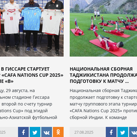
 В ГИССАРЕ СТАРТУЕТ
НАЦИОНАЛЬНАЯ СБОРНАЯ
 «CAFA NATIONS CUP 2025»
ТАДЖИКИСТАНА ПРОДОЛЖА
ПЕ «B»
ПОДГОТОВКУ К МАТЧУ ...
у, 29 августа, на
Национальная сборная Таджик
ьном стадионе Гиссара
продолжает подготовку к старт
т второй по счету турнир
матчу группового этапа турни
ations Cup» под эгидой
«CAFA Nations Cup 2025» проти
ьно-Азиатской футбольной
сборной Индии. К команде
025
27.08.2025