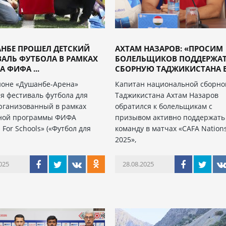
АНБЕ ПРОШЕЛ ДЕТСКИЙ
АХТАМ НАЗАРОВ: «ПРОСИМ
АЛЬ ФУТБОЛА В РАМКАХ
БОЛЕЛЬЩИКОВ ПОДДЕРЖА
А ФИФА ...
СБОРНУЮ ТАДЖИКИСТАНА В 
ионе «Душанбе-Арена»
Капитан национальной сборно
ся фестиваль футбола для
Таджикистана Ахтам Назаров
организованный в рамках
обратился к болельщикам с
ной программы ФИФА
призывом активно поддержать
l For Schools» («Футбол для
команду в матчах «CAFA Nation
2025»,
025
28.08.2025