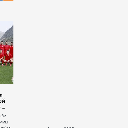
Л
ОЙ
..
нбе
аммы