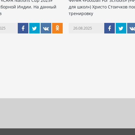
 «CAFA Nations Cup 2025»
ФИФА «Football For Schools» («
сборной Индии. На данный
для школ») Христо Стоичков по
в
тренировку
025
26.08.2025