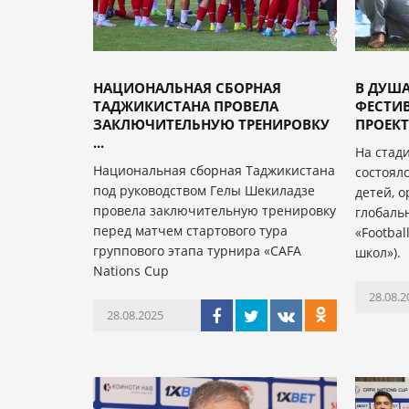
НАЦИОНАЛЬНАЯ СБОРНАЯ
В ДУШ
ТАДЖИКИСТАНА ПРОВЕЛА
ФЕСТИВ
ЗАКЛЮЧИТЕЛЬНУЮ ТРЕНИРОВКУ
ПРОЕКТ
...
На стад
Национальная сборная Таджикистана
состоял
под руководством Гелы Шекиладзе
детей, 
провела заключительную тренировку
глобаль
перед матчем стартового тура
«Footbal
группового этапа турнира «CAFA
школ»).
Nations Cup
28.08.2
28.08.2025