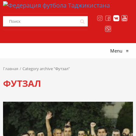
Menu
≡
Главная
Category archive "Футзал"
ФУТЗАЛ