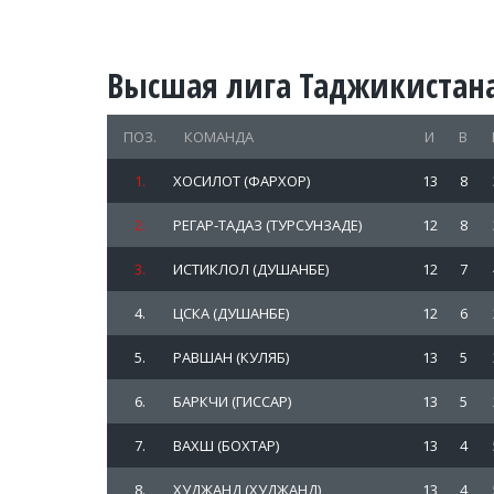
Высшая лига Таджикистана
ПОЗ.
КОМАНДА
И
В
1.
ХОСИЛОТ (ФАРХОР)
13
8
2.
РЕГАР-ТАДАЗ (ТУРСУНЗАДЕ)
12
8
3.
ИСТИКЛОЛ (ДУШАНБЕ)
12
7
4.
ЦСКА (ДУШАНБЕ)
12
6
5.
РАВШАН (КУЛЯБ)
13
5
6.
БАРКЧИ (ГИССАР)
13
5
7.
ВАХШ (БОХТАР)
13
4
8.
ХУДЖАНД (ХУДЖАНД)
13
4