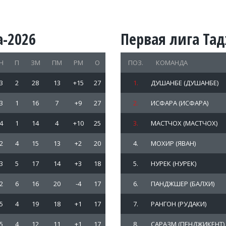
-2026
Первая лига Та
Н
П
ЗМ
ПМ
РМ
О
ПОЗ.
КОМАНДА
3
2
28
13
+15
27
1.
ДУШАНБЕ (ДУШАНБЕ)
3
1
16
7
+9
27
2.
ИСФАРА (ИСФАРА)
4
1
14
4
+10
25
3.
МАСТЧОХ (МАСТЧОХ)
2
4
15
13
+2
20
4.
МОХИР (ЯВАН)
3
5
17
14
+3
18
5.
НУРЕК (НУРЕК)
2
6
16
20
-4
17
6.
ПАНДЖШЕР (БАЛХИ)
5
4
19
18
+1
17
7.
РАНГОН (РУДАКИ)
5
4
12
11
+1
17
8.
САРАЗМ (ПЕНДЖИКЕНТ)