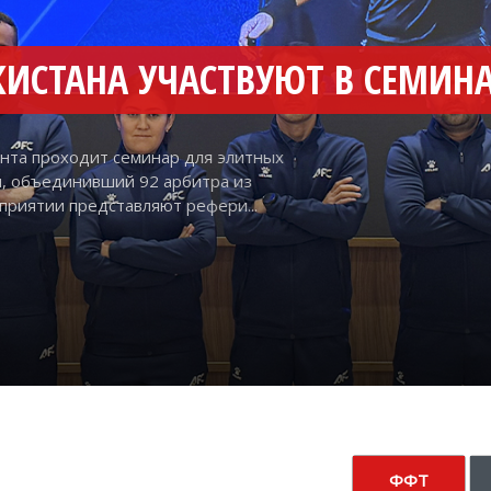
нта проходит семинар для элитных
и, объединивший 92 арбитра из
оприятии представляют рефери...
ФФТ