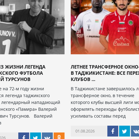
З ЖИЗНИ ЛЕГЕНДА
ЛЕТНЕЕ ТРАНСФЕРНОЕ ОКНО
КСКОГО ФУТБОЛА
В ТАДЖИКИСТАНЕ: ВСЕ ПЕР
Й ТУРСУНОВ
КЛУБОВ ...
е на 72-м году жизни
В Таджикистане завершилось л
ся легенда таджикского
трансферное окно, в течение
, легендарный нападающий
которого клубы высшей лиги м
нского «Памира» Валерий
оформлять переходы футболис
вич Турсунов. Валерий
усиливать составы перед
в
01.08.2026
026