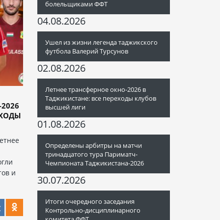
болельщиками ФФТ
04.08.2026
Ушел из жизни легенда таджикского
футбола Валерий Турсунов
02.08.2026
Летнее трансферное окно-2026 в
Таджикистане: все переходы клубов
-2026
высшей лиги
ЕХОДЫ
01.08.2026
етнее
Определены арбитры на матчи
тринадцатого тура Париматч-
огли
Чемпионата Таджикистана-2026
тов и
30.07.2026
Итоги очередного заседания
Контрольно-дисциплинарного
комитета ФФТ