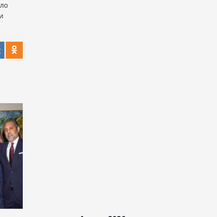
ело
и