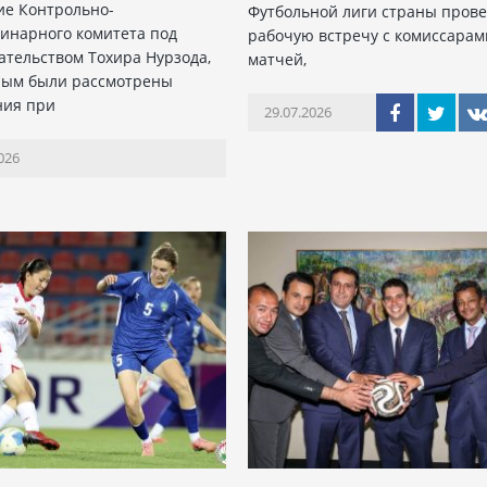
ие Контрольно-
Футбольной лиги страны пров
инарного комитета под
рабочую встречу с комиссарам
ательством Тохира Нурзода,
матчей,
рым были рассмотрены
ния при
29.07.2026
026