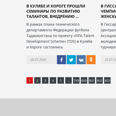
В КУЛЯБЕ И ХОРОГЕ ПРОШЛИ
В ГИСС
СЕМИНАРЫ ПО РАЗВИТИЮ
ЧЕМПИО
ТАЛАНТОВ, ВНЕДРЕНИЮ ...
ЖЕНСКИ
В рамках плана технического
В Гисса
департамента Федерации футбола
Централ
Таджикистана по проекту «FIFA Talent
Ассоциа
Development Scheme» (TDS) в Кулябе
молодеж
и Хороге состоялись
турнире
28.07.2026
25.07.2
1
2
3
4
5
...
799
800
801
802
803