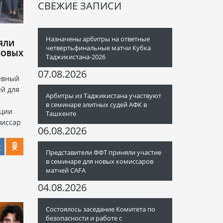
СВЕЖИЕ ЗАПИСИ
Назначены арбитры на ответные
ЯЛИ
четвертьфинальные матчи Кубка
НОВЫХ
Таджикистана-2026
07.08.2026
евный
й для
Арбитры из Таджикистана участвуют
-
в семинаре элитных судей АФК в
ации
Ташкенте
миссар
06.08.2026
Представители ФФТ приняли участие
в семинаре для новых комиссаров
матчей CAFA
04.08.2026
Состоялось заседание Комитета по
безопасности и работе с