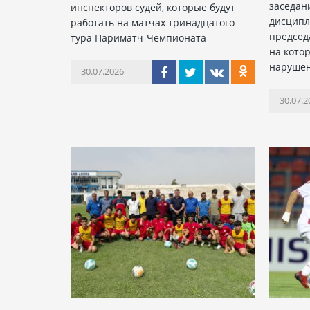
заседан
инспекторов судей, которые будут
дисципл
работать на матчах тринадцатого
председ
тура Париматч-Чемпионата
на кото
наруше
30.07.2026
30.07.2