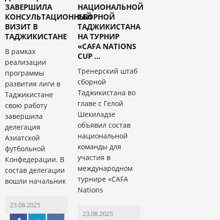
ЗАВЕРШИЛА
НАЦИОНАЛЬНОЙ
КОНСУЛЬТАЦИОННЫЙ
СБОРНОЙ
ВИЗИТ В
ТАДЖИКИСТАНА
ТАДЖИКИСТАНЕ
НА ТУРНИР
«CAFA NATIONS
В рамках
CUP ...
реализации
Тренерский штаб
программы
сборной
развития лиги в
Таджикистана во
Таджикистане
главе с Гелой
свою работу
Шекиладзе
завершила
объявил состав
делегация
национальной
Азиатской
команды для
футбольной
участия в
Конфедерации. В
международном
состав делегации
турнире «CAFA
вошли начальник
Nations
23.08.2025
23.08.2025