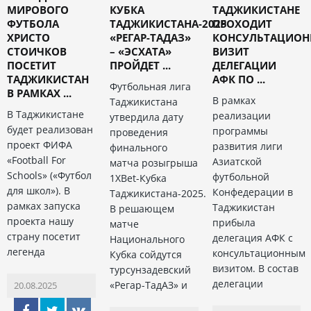
МИРОВОГО
КУБКА
ТАДЖИКИСТАНЕ
ФУТБОЛА
ТАДЖИКИСТАНА-2025
ПРОХОДИТ
ХРИСТО
«РЕГАР-ТАДАЗ»
КОНСУЛЬТАЦИО
СТОИЧКОВ
– «ЭСХАТА»
ВИЗИТ
ПОСЕТИТ
ПРОЙДЕТ ...
ДЕЛЕГАЦИИ
ТАДЖИКИСТАН
АФК ПО ...
Футбольная лига
В РАМКАХ ...
В рамках
Таджикистана
В Таджикистане
реализации
утвердила дату
будет реализован
программы
проведения
проект ФИФА
развития лиги
финального
«Football For
Азиатской
матча розыгрыша
Schools» («Футбол
футбольной
1XBet-Кубка
для школ»). В
Конфедерации в
Таджикистана-2025.
рамках запуска
Таджикистан
В решающем
проекта нашу
прибыла
матче
страну посетит
делегация АФК с
Национального
легенда
консультационным
Кубка сойдутся
визитом. В состав
турсунзадевский
делегации
«Регар-ТадАЗ» и
20.08.2025