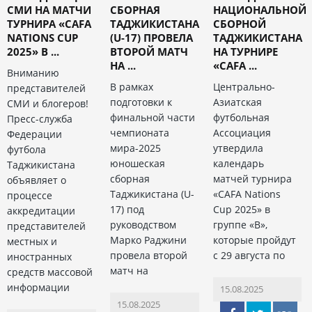
СМИ НА МАТЧИ
СБОРНАЯ
НАЦИОНАЛЬНОЙ
ТУРНИРА «CAFA
ТАДЖИКИСТАНА
СБОРНОЙ
NATIONS CUP
(U-17) ПРОВЕЛА
ТАДЖИКИСТАНА
2025» В ...
ВТОРОЙ МАТЧ
НА ТУРНИРЕ
НА ...
«CAFA ...
Вниманию
В рамках
Центрально-
представителей
подготовки к
Азиатская
СМИ и блогеров!
финальной части
футбольная
Пресс-служба
чемпионата
Ассоциация
Федерации
мира-2025
утвердила
футбола
юношеская
календарь
Таджикистана
сборная
матчей турнира
объявляет о
Таджикистана (U-
«CAFA Nations
процессе
17) под
Cup 2025» в
аккредитации
руководством
группе «В»,
представителей
Марко Раджини
которые пройдут
местных и
провела второй
с 29 августа по
иностранных
матч на
средств массовой
информации
15.08.2025
15.08.2025