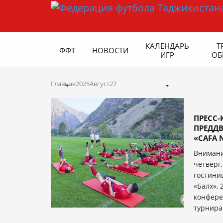
КАЛЕНДАРЬ
Т
ФФТ
НОВОСТИ
ИГР
ОБ
Главная
2025
Август
27
ПРЕСС-
ПРЕДДВ
«CAFA N
Внимани
четверг,
гостини
«Балх», 
конфере
турнира