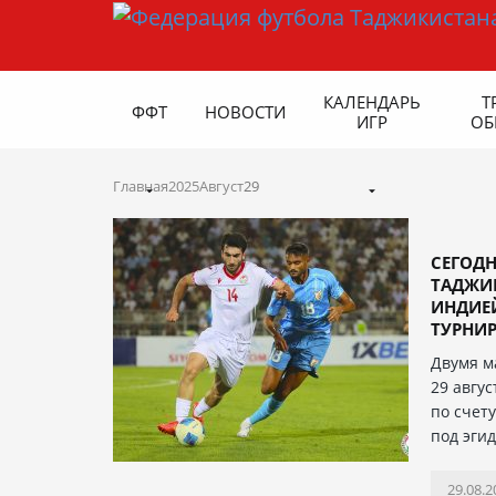
КАЛЕНДАРЬ
Т
ФФТ
НОВОСТИ
ИГР
ОБ
Главная
2025
Август
29
СЕГОДН
ТАДЖИК
ИНДИЕЙ
ТУРНИРА
Двумя м
29 авгус
по счет
под эги
29.08.2