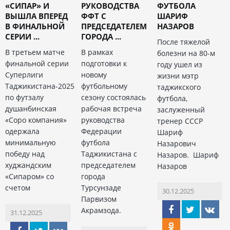
«СИПАР» И
РУКОВОДСТВА
ФУТБОЛА
ВЫШЛА ВПЕРЕД
ФФТ С
ШАРИФ
В ФИНАЛЬНОЙ
ПРЕДСЕДАТЕЛЕМ
НАЗАРОВ
СЕРИИ ...
ГОРОДА ...
После тяжелой
В третьем матче
В рамках
болезни на 80-м
финальной серии
подготовки к
году ушел из
Суперлиги
новому
жизни мэтр
Таджикистана-2025
футбольному
таджикского
по футзалу
сезону состоялась
футбола,
душанбинская
рабочая встреча
заслуженный
«Соро компания»
руководства
тренер СССР
одержала
Федерации
Шариф
минимальную
футбола
Назарович
победу над
Таджикистана с
Назаров. Шариф
худжандским
председателем
Назаров
«Сипаром» со
города
счетом
Турсунзаде
30.12.2025
Парвизом
Акрамзода.
31.12.2025