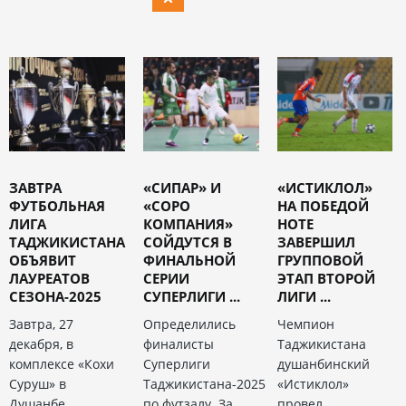
ЗАВТРА
«СИПАР» И
«ИСТИКЛОЛ»
ФУТБОЛЬНАЯ
«СОРО
НА ПОБЕДОЙ
ЛИГА
КОМПАНИЯ»
НОТЕ
ТАДЖИКИСТАНА
СОЙДУТСЯ В
ЗАВЕРШИЛ
ОБЪЯВИТ
ФИНАЛЬНОЙ
ГРУППОВОЙ
ЛАУРЕАТОВ
СЕРИИ
ЭТАП ВТОРОЙ
СЕЗОНА-2025
СУПЕРЛИГИ ...
ЛИГИ ...
Завтра, 27
Определились
Чемпион
декабря, в
финалисты
Таджикистана
комплексе «Кохи
Суперлиги
душанбинский
Суруш» в
Таджикистана-2025
«Истиклол»
Душанбе
по футзалу. За
провел