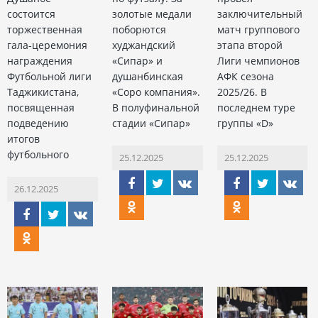
состоится
золотые медали
заключительный
торжественная
поборются
матч группового
гала-церемония
худжандский
этапа второй
награждения
«Сипар» и
Лиги чемпионов
Футбольной лиги
душанбинская
АФК сезона
Таджикистана,
«Соро компания».
2025/26. В
посвященная
В полуфинальной
последнем туре
подведению
стадии «Сипар»
группы «D»
итогов
футбольного
25.12.2025
25.12.2025
26.12.2025