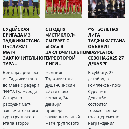
СУДЕЙСКАЯ
СЕГОДНЯ
ФУТБОЛЬНАЯ
БРИГАДА ИЗ
«ИСТИКЛОЛ»
ЛИГА
ТАДЖИКИСТАНА
СЫГРАЕТ С
ТАДЖИКИСТАНА
ОБСЛУЖИТ
«ГОА» В
ОБЪЯВИТ
МАТЧ
ЗАКЛЮЧИТЕЛЬНОМ
ЛАУРЕАТОВ
ЗАКЛЮЧИТЕЛЬНОГО
ТУРЕ ВТОРОЙ
СЕЗОНА-2025 27
ТУРА ...
ЛИГИ ...
ДЕКАБРЯ
Бригада арбитров
Чемпион
В субботу, 27
из Таджикистана
Таджикистана
декабря, в
во главе с рефери
душанбинский
комплексе «Кохи
ФИФА Гулмуроди
«Истиклол»
Суруш» в
Саъдулло
сегодня, 24
Душанбе
рассудит матч
декабря,
состоится
заключительного
проведет
торжественная
тура группового
заключительный
гала-церемония
этапа второй
матч группового
награждения