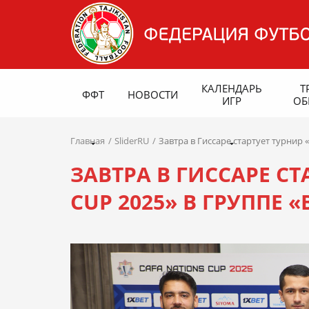
КАЛЕНДАРЬ
Т
ФФТ
НОВОСТИ
ИГР
ОБ
Главная
SliderRU
Завтра в Гиссаре стартует турнир 
ЗАВТРА В ГИССАРЕ СТ
CUP 2025» В ГРУППЕ «