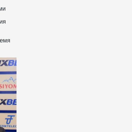
ми
ия
ремя