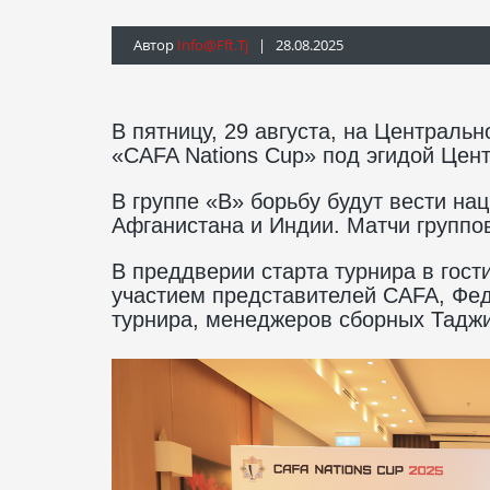
Автор
Info@fft.tj
| 28.08.2025
В пятницу, 29 августа, на Центральн
«CAFA Nations Cup» под эгидой Цен
В группе «В» борьбу будут вести н
Афганистана и Индии. Матчи группов
В преддверии старта турнира в гос
участием представителей CAFA, Фе
турнира, менеджеров сборных Таджи