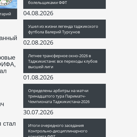
болельщиками ФФТ
04.08.2026
тарий
Ушел из жизни легенда таджикского
футбола Валерий Турсунов
ванный
02.08.2026
Летнее трансферное окно-2026 в
ровые
Таджикистане: все переходы клубов
ФИФА,
высшей лиги
вал
01.08.2026
Определены арбитры на матчи
тринадцатого тура Париматч-
Чемпионата Таджикистана-2026
яч
30.07.2026
л стал
Итоги очередного заседания
Контрольно-дисциплинарного
комитета ФФТ