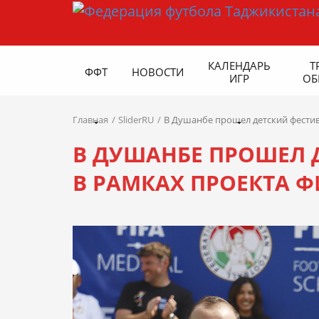
КАЛЕНДАРЬ
Т
ФФТ
НОВОСТИ
ИГР
ОБ
Главная
SliderRU
В Душанбе прошел детский фестива
В ДУШАНБЕ ПРОШЕЛ 
В РАМКАХ ПРОЕКТА Ф