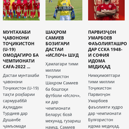
МУНТАХАБИ
ШАҲРОМ
ПАРВИЗҶОН
ҶАВОНОНИ
САМИЕВ
УМАРБОЕВ
ТОҶИКИСТОН
БОЗИГАРИ
ФАЪОЛИЯТАШРО
(U-19)
ДАСТАИ
ДАР ССКА 1948-
ОМОДАГИРО БА
«ИСЛОЧ» ШУД
И СОФИЯ
ЧЕМПИОНАТИ
ИДОМА
Ҳамлагари тими
CAFA-2022 ...
МЕДИҲАД
миллии
Дастаи мунтахаби
Нимҳимоятгари
Тоҷикистон
ҷавонони
тими миллии
Шаҳром Самиев
Тоҷикистон (U-19)
Тоҷикистон
ба бошгоҳи
таҳти роҳбарии
Парвизҷон
футболи «Ислоч»,
сармураббӣ
Умарбоев
ки дар
Аҳлиддин
фаъолияти худро
чемпионати
Турдиев дар
дар чемпионати
Беларус бозӣ
Душанбе
Булғористон
мекунад, гузариш
ҷамъомади
идома медиҳад.
намуд. Самиев