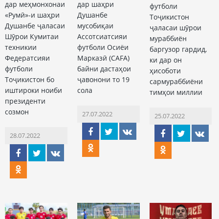
дар меҳмонхонаи
дар шаҳри
футболи
«Румӣ»-и шаҳри
Душанбе
Тоҷикистон
Душанбе ҷаласаи
мусобиқаи
ҷаласаи шӯрои
Шӯрои Кумитаи
Ассотсиатсияи
мураббиён
техникии
футболи Осиёи
баргузор гардид,
Федератсияи
Марказӣ (CAFA)
ки дар он
футболи
байни дастаҳои
ҳисоботи
Тоҷикистон бо
ҷавонони то 19
сармураббиёни
иштироки ноиби
сола
тимҳои миллии
президенти
созмон
27.07.2022
25.07.2022
28.07.2022