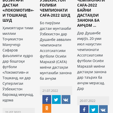
ДАСТАИ
ҒОЛИБИ
CAFA-2022
«ЛОКОМОТИВ»-
ЧЕМПИОНАТИ
БАЙНИ
И ТОШКАНД
CAFA-2022 ШУД
ДАСТАҲОИ
ШУД
ЗАНОНА БА
Бо пирӯзии
АНҶОМ ...
Ҳимоятгари тими
дастаи мунтахаби
Дар Душанбе
миллии
Ӯзбекистон дар
имрӯз, 20-уми
Тоҷикистон
Душанбе аввалин
июл нахустин
Манучеҳр
чемпионати
чемпионати
Сафаров
Ассотсиатсияи
Ассотсиатсияи
фаъолияти худро
футболи Осиёи
футболи Осиёи
дар бошгоҳи
Марказӣ (CAFA)
Марказӣ миёни
футболи
миёни дастаҳои
дастаҳои занона
«Локомотив»-и
мунтахаби занона
дар таърих ба
Тошканд, ки дар
ба анҷом
анҷом мерасад.
Суперлигаи
Дар
Ӯзбекистон
21.07.2022
баромад мекунад,
идома
20.07.2022
21.07.2022