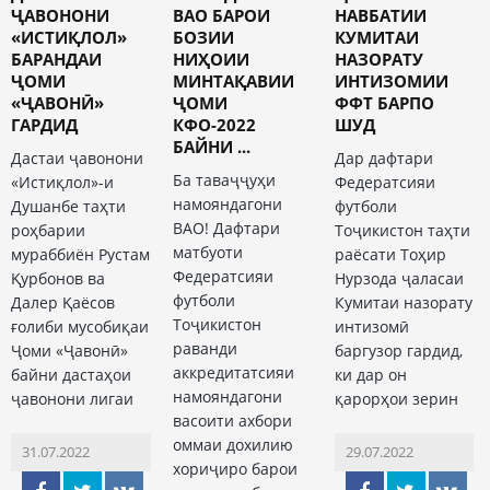
ҶАВОНОНИ
ВАО БАРОИ
НАВБАТИИ
«ИСТИҚЛОЛ»
БОЗИИ
КУМИТАИ
БАРАНДАИ
НИҲОИИ
НАЗОРАТУ
ҶОМИ
МИНТАҚАВИИ
ИНТИЗОМИИ
«ҶАВОНӢ»
ҶОМИ
ФФТ БАРПО
ГАРДИД
КФО-2022
ШУД
БАЙНИ ...
Дастаи ҷавонони
Дар дафтари
Ба таваҷҷуҳи
«Истиқлол»-и
Федератсияи
намояндагони
Душанбе таҳти
футболи
ВАО! Дафтари
роҳбарии
Тоҷикистон таҳти
матбуоти
мураббиён Рустам
раёсати Тоҳир
Федератсияи
Қурбонов ва
Нурзода ҷаласаи
футболи
Далер Қаёсов
Кумитаи назорату
Тоҷикистон
ғолиби мусобиқаи
интизомӣ
раванди
Ҷоми «Ҷавонӣ»
баргузор гардид,
аккредитатсияи
байни дастаҳои
ки дар он
намояндагони
ҷавонони лигаи
қарорҳои зерин
васоити ахбори
оммаи дохилию
31.07.2022
29.07.2022
хориҷиро барои