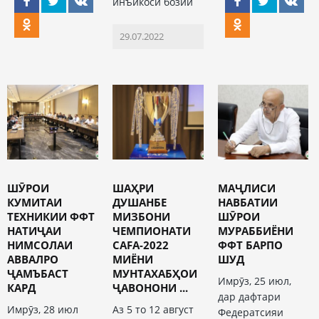
инъикоси бозии
29.07.2022
ШӮРОИ
ШАҲРИ
МАҶЛИСИ
КУМИТАИ
ДУШАНБЕ
НАВБАТИИ
ТЕХНИКИИ ФФТ
МИЗБОНИ
ШӮРОИ
НАТИҶАИ
ЧЕМПИОНАТИ
МУРАББИЁНИ
НИМСОЛАИ
CAFA-2022
ФФТ БАРПО
АВВАЛРО
МИЁНИ
ШУД
ҶАМЪБАСТ
МУНТАХАБҲОИ
Имрӯз, 25 июл,
КАРД
ҶАВОНОНИ ...
дар дафтари
Имрӯз, 28 июл
Аз 5 то 12 август
Федератсияи