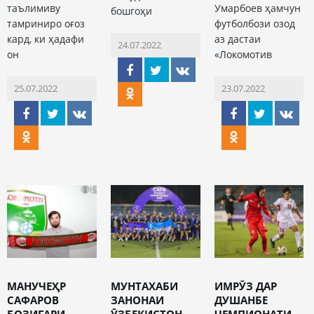
таълимиву
Умарбоев ҳамчун
бошгоҳи
тамриниро оғоз
футболбози озод
кард, ки ҳадафи
аз дастаи
24.07.2022
он
«Локомотив
25.07.2022
23.07.2022
МАНУЧЕҲР
МУНТАХАБИ
ИМРӮЗ ДАР
САФАРОВ
ЗАНОНАИ
ДУШАНБЕ
БОЗИГАРИ
ӮЗБЕКИСТОН
ЧЕМПИОНАТИ