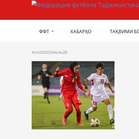
ФФТ
ХАБАРҲО
ТАҚВИМИ Б
Асосӣ
2022
Июль
20