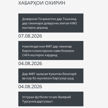
ХАБАРҲОИ ОХИРИН
Доварони Тоҷикистон дар Тошканд
дар семинари доварони элитаи КФО
иштирок доранд
07.08.2026
Намояндагони ФФТ дар семинар
барои комиссарони нави бозиҳои
CAFA иштирок карданд
04.08.2026
Дар ФФТ ҷаласаи Кумитаи бехатарӣ
ва кор бо мухлисон баргузор шуд
04.08.2026
Устураи футболи тоҷик Валерий
Турсунов даргузашт