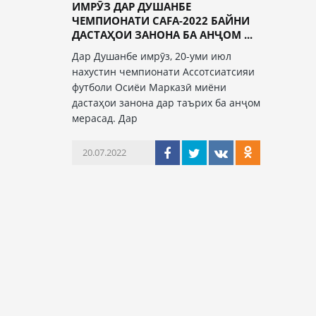
ИМРӮЗ ДАР ДУШАНБЕ
ЧЕМПИОНАТИ CAFA-2022 БАЙНИ
ДАСТАҲОИ ЗАНОНА БА АНҶОМ ...
Дар Душанбе имрӯз, 20-уми июл
нахустин чемпионати Ассотсиатсияи
футболи Осиёи Марказӣ миёни
дастаҳои занона дар таърих ба анҷом
мерасад. Дар
20.07.2022