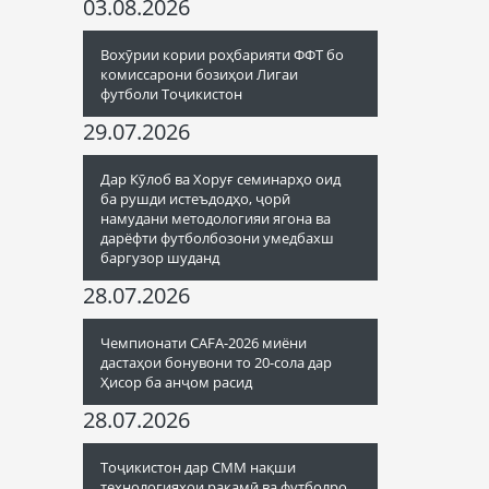
03.08.2026
Вохӯрии кории роҳбарияти ФФТ бо
комиссарони бозиҳои Лигаи
футболи Тоҷикистон
29.07.2026
Дар Кӯлоб ва Хоруғ семинарҳо оид
ба рушди истеъдодҳо, ҷорӣ
намудани методологияи ягона ва
дарёфти футболбозони умедбахш
баргузор шуданд
28.07.2026
Чемпионати CAFA-2026 миёни
дастаҳои бонувони то 20-сола дар
Ҳисор ба анҷом расид
28.07.2026
Тоҷикистон дар СММ нақши
технологияҳои рақамӣ ва футболро