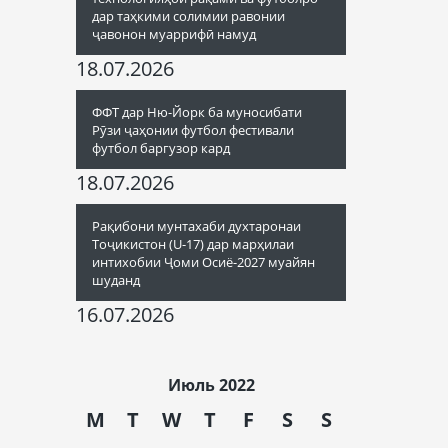
дар таҳкими солимии равонии
ҷавонон муаррифӣ намуд
18.07.2026
ФФТ дар Ню-Йорк ба муносибати
Рӯзи ҷаҳонии футбол фестивали
футбол баргузор кард
18.07.2026
Рақибони мунтахаби духтаронаи
Тоҷикистон (U-17) дар марҳилаи
интихобии Ҷоми Осиё-2027 муайян
шуданд
16.07.2026
Июль 2022
M
T
W
T
F
S
S