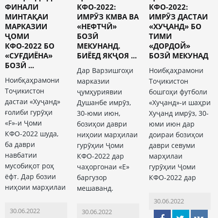
ФИНАЛИ
КФО-2022:
КФО-2022:
МИНТАҚАИ
ИМРӮЗ КМВА ВА
ИМРӮЗ ДАСТАИ
МАРКАЗИИ
«НЕФТЧӢ»
«ХУҶАНД» БО
ҶОМИ
БОЗӢ
ТИМИ
КФО-2022 БО
МЕКУНАНД.
«ДОРДОЙ»
«СУҒДИЁНА»
БИЁЕД ЯКҶОЯ ...
БОЗӢ МЕКУНАД
БОЗӢ ...
Дар Варзишгоҳи
Ноибқаҳрамони
Ноибқаҳрамони
марказии
Тоҷикистон
Тоҷикистон
ҷумҳуриявии
бошгоҳи футболи
дастаи «Хуҷанд»
Душанбе имрӯз,
«Хуҷанд»-и шаҳри
ғолиби гурӯҳи
30-юми июн,
Хуҷанд имрӯз, 30-
«F»-и Ҷоми
бозиҳои даври
юми июн дар
КФО-2022 шуда,
ниҳоии марҳилаи
доираи бозиҳои
ба даври
гурӯҳии Ҷоми
даври севуми
навбатии
КФО-2022 дар
марҳилаи
мусобиқот роҳ
чаҳоргонаи «Е»
гурӯҳии Ҷоми
ёфт. Дар бозии
баргузор
КФО-2022 дар
ниҳоии марҳилаи
мешаванд.
30.06.2022
30.06.2022
30.06.2022