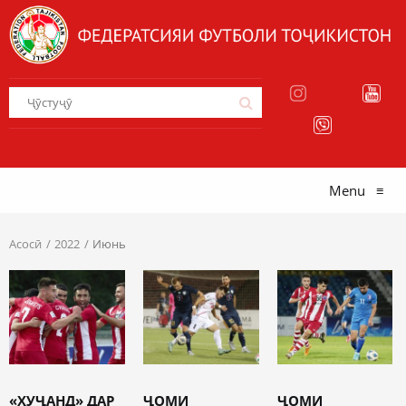
Menu
≡
Асосӣ
2022
Июнь
«ХУҶАНД» ДАР
ҶОМИ
ҶОМИ