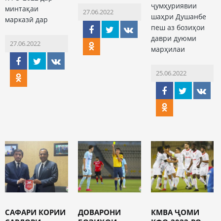
ҷумҳуриявии
минтақаи
27.06.2022
шаҳри Душанбе
марказӣ дар
пеш аз бозиҳои
даври дуюми
27.06.2022
марҳилаи
25.06.2022
САФАРИ КОРИИ
ДОВАРОНИ
КМВА ҶОМИ