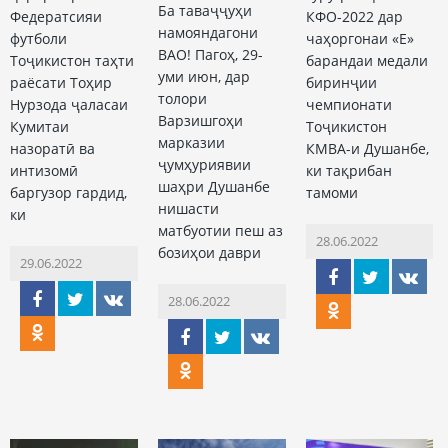
Ба таваҷҷуҳи
Федератсияи
КФО-2022 дар
намояндагони
футболи
чаҳоргонаи «Е»
ВАО! Пагоҳ, 29-
Тоҷикистон таҳти
барандаи медали
уми июн, дар
раёсати Тоҳир
биринҷии
толори
Нурзода ҷаласаи
чемпионати
Варзишгоҳи
Кумитаи
Тоҷикистон
марказии
назоратӣ ва
КМВА-и Душанбе,
ҷумҳуриявии
интизомӣ
ки тақрибан
шаҳри Душанбе
баргузор гардид,
тамоми
нишасти
ки
матбуотии пеш аз
28.06.2022
бозиҳои даври
29.06.2022
28.06.2022