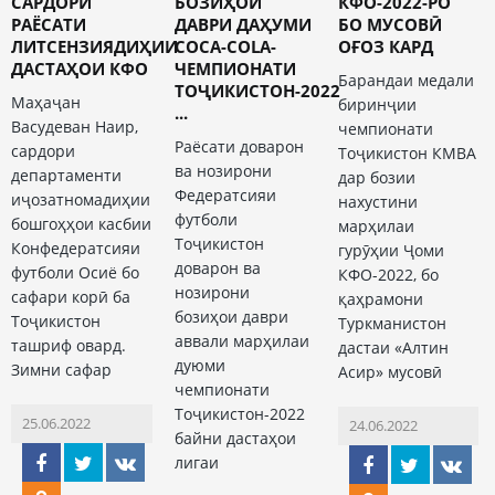
САРДОРИ
БОЗИҲОИ
КФО-2022-РО
РАЁСАТИ
ДАВРИ ДАҲУМИ
БО МУСОВӢ
ЛИТСЕНЗИЯДИҲИИ
COCA-COLA-
ОҒОЗ КАРД
ДАСТАҲОИ КФО
ЧЕМПИОНАТИ
Барандаи медали
ТОҶИКИСТОН-2022
Маҳаҷан
биринҷии
...
Васудеван Наир,
чемпионати
Раёсати доварон
сардори
Тоҷикистон КМВА
ва нозирони
департаменти
дар бозии
Федератсияи
иҷозатномадиҳии
нахустини
футболи
бошгоҳҳои касбии
марҳилаи
Тоҷикистон
Конфедератсияи
гурӯҳии Ҷоми
доварон ва
футболи Осиё бо
КФО-2022, бо
нозирони
сафари корӣ ба
қаҳрамони
бозиҳои даври
Тоҷикистон
Туркманистон
аввали марҳилаи
ташриф овард.
дастаи «Алтин
дуюми
Зимни сафар
Асир» мусовӣ
чемпионати
Тоҷикистон-2022
25.06.2022
24.06.2022
байни дастаҳои
лигаи