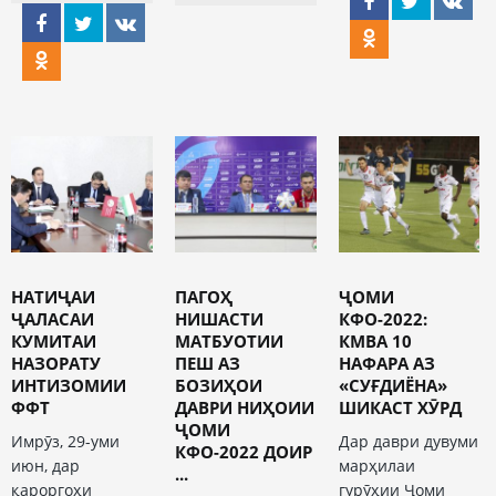
НАТИҶАИ
ПАГОҲ
ҶОМИ
ҶАЛАСАИ
НИШАСТИ
КФО-2022:
КУМИТАИ
МАТБУОТИИ
КМВА 10
НАЗОРАТУ
ПЕШ АЗ
НАФАРА АЗ
ИНТИЗОМИИ
БОЗИҲОИ
«СУҒДИЁНА»
ФФТ
ДАВРИ НИҲОИИ
ШИКАСТ ХӮРД
ҶОМИ
Имрӯз, 29-уми
Дар даври дувуми
КФО-2022 ДОИР
июн, дар
марҳилаи
...
қароргоҳи
гурӯҳии Ҷоми