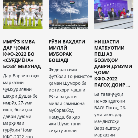
ИМРӮЗ КМВА
РӮЗИ ВАҲДАТИ
НИШАСТИ
ДАР ҶОМИ
МИЛЛӢ
МАТБУОТИИ
КФО-2022 БО
МУБОРАК
ПЕШ АЗ
«СУҒДИЁНА»
БОШАД!
БОЗИҲОИ
БОЗӢ МЕКУНАД
ДАВРИ ДУВУМИ
Федератсияи
ҶОМИ
Дар Варзишгоҳи
футболи Тоҷикистон
КФО-2022
марказии
ҳамаи Шуморо ба
ПАГОҲ ДОИР ...
ҷумҳуриявии
ифтихори ҷашни
Ба таваҷҷуҳи
шаҳри Душанбе
Рӯзи ваҳдати
намояндагони
имрӯз, 27-уми
миллӣ самимона
ВАО! Пагоҳ, 26-
июн, бозиҳои
муборакбод
уми июн, дар
даври дуюми
намуда, ба ҳар
маҷлисгоҳи
марҳилаи
яки Шумо тани
Варзишгоҳи
гурӯҳии Ҷоми
сиҳату хонаи
марказии
КФО-2022 дар