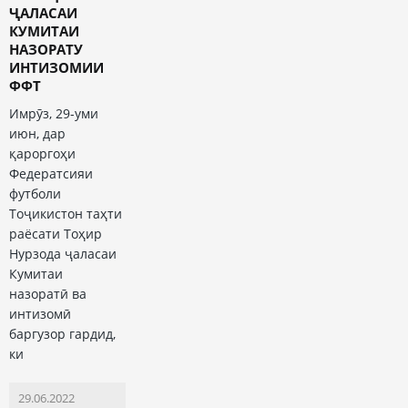
ҶАЛАСАИ
КУМИТАИ
НАЗОРАТУ
ИНТИЗОМИИ
ФФТ
Имрӯз, 29-уми
июн, дар
қароргоҳи
Федератсияи
футболи
Тоҷикистон таҳти
раёсати Тоҳир
Нурзода ҷаласаи
Кумитаи
назоратӣ ва
интизомӣ
баргузор гардид,
ки
29.06.2022