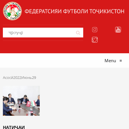
Menu
≡
Асосӣ
2022
Июнь
29
НАТИҶАИ