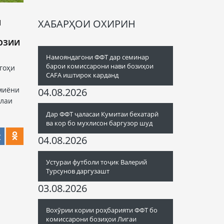
ХАБАРҲОИ ОХИРИН
И
БОЗИИ
Намояндагони ФФТ дар семинар
барои комиссарони нави бозиҳои
гоҳи
CAFA иштирок карданд
миёни
04.08.2026
олаи
Дар ФФТ ҷаласаи Кумитаи бехатарӣ
ва кор бо мухлисон баргузор шуд
04.08.2026
Устураи футболи тоҷик Валерий
Турсунов даргузашт
03.08.2026
Вохӯрии кории роҳбарияти ФФТ бо
комиссарони бозиҳои Лигаи