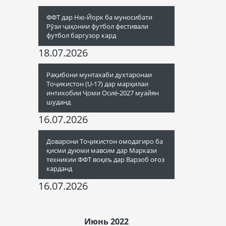
ФФТ дар Ню-Йорк ба муносибати
Рӯзи ҷаҳонии футбол фестивали
футбол баргузор кард
18.07.2026
Рақибони мунтахаби духтаронаи
Тоҷикистон (U-17) дар марҳилаи
интихобии Ҷоми Осиё-2027 муайян
шуданд
16.07.2026
Доварони Тоҷикистон омодагиро ба
қисми дуюми мавсим дар Маркази
техникии ФФТ воқеъ дар Варзоб оғоз
карданд
16.07.2026
Июнь 2022