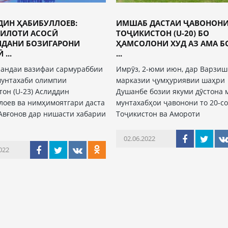
ДИН ҲАБИБУЛЛОЕВ:
ИМШАБ ДАСТАИ ҶАВОНОН
ИЛОТИ АСОСӢ
ТОҶИКИСТОН (U-20) БО
ИДАНИ БОЗИГАРОНИ
ҲАМСОЛОНИ ХУД АЗ АМА 
...
...
андаи вазифаи сармураббии
Имрӯз, 2-юми июн, дар Варзиш
мунтахаби олимпии
марказии ҷумҳуриявии шаҳри
тон (U-23) Аслиддин
Душанбе бозии якуми дӯстона 
лоев ва нимҳимоятгари даста
мунтахабҳои ҷавонони то 20-с
Авғонов дар нишасти хабарии
Тоҷикистон ва Амороти
02.06.2022
022