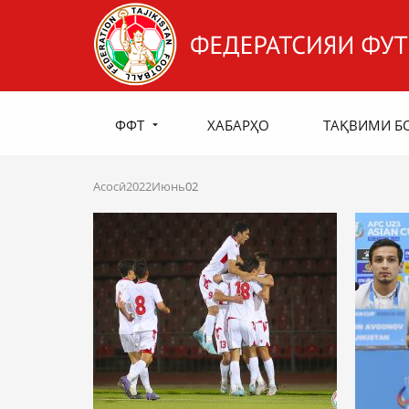
ФФТ
ХАБАРҲО
ТАҚВИМИ Б
Асосӣ
2022
Июнь
02