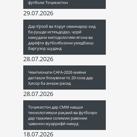
футболи Тоҷикистон
29.07.2026
Дар Кӯлоб ва Хоруғ семинарҳо оид
ба рушди истеъдодҳо, ҷорӣ
намудани методологияи ягона ва
дарёфти футболбозони умедбахш
баргузор шуданд
28.07.2026
Чемпионати CAFA-2026 миёни
дастаҳои бонувони то 20-сола дар
Ҳисор ба анҷом расид
28.07.2026
Тоҷикистон дар СММ нақши
технологияҳои рақамӣ ва футболро
дар таҳкими солимии равонии
ҷавонон муаррифӣ намуд
18.07.2026