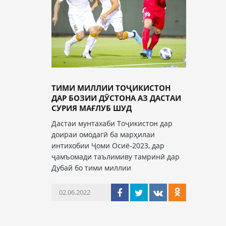
ТИМИ МИЛЛИИ ТОҶИКИСТОН
ДАР БОЗИИ ДӮСТОНА АЗ ДАСТАИ
СУРИЯ МАҒЛУБ ШУД
Дастаи мунтахаби Тоҷикистон дар
доираи омодагӣ ба марҳилаи
интихобии Ҷоми Осиё-2023, дар
ҷамъомади таълимиву тамринӣ дар
Дубай бо тими миллии
02.06.2022