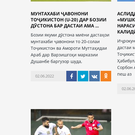
МУНТАХАБИ ҶАВОНОНИ
АСЛИД
ТОҶИКИСТОН (U-20) ДАР БОЗИИ
«МУШК
ДӮСТОНА БАР ДАСТАИ АМА ...
НАРАС
КАЛИДӢ 
Бозии якуми дӯстона миёни дастаҳои
Иҷрокун
мунтахаби ҷавонони то 20-солаи
дастаи 
Тоҷикистон ва Амороти Муттаҳидаи
Тоҷикис
Араб дар Варзишгоҳи марказии
Ҳабибул
Душанбе баргузор шуда,
Сорбон 
пеш аз
02.06.2022
02.06.2