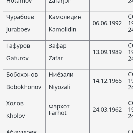
Hotamov
Zafarjon
2
C
Чурабоев
Камолидин
06.06.1992
1
Juraboev
Kamolidin
2
C
Гафуров
Зафар
13.09.1989
1
Gafurov
Zafar
2
C
Бобохонов
Ниёзали
14.12.1965
1
Bobokhonov
Niyozali
2
C
Холов
Фархот
24.03.1962
1
Farhot
Kholov
2
C
Абдуллоев