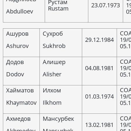
Рустам
23.07.1973
1
Rustam
Abdulloev
0
COA
Ашуров
Сухроб
29.12.1984
19/
Ashurov
Sukhrob
05.
COA
Додов
Алишер
04.08.1981
19/
Dodov
Alisher
05.
COA
Хайматов
Илхом
01.03.1974
19/
Khaymatov
Ilkhom
05.
COA
Ахмедов
Мансурбек
13.02.1981
19/
Akhmedov
Mansurbek