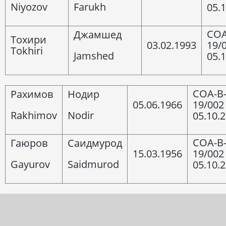
Niyozov
Farukh
05.
COA
Джамшед
Тохири
03.02.1993
19/
Tokhiri
Jamshed
05.
COA-B
Рахимов
Нодир
05.06.1966
19/002
Rakhimov
Nodir
05.10.
COA-B
Гаюров
Саидмурод
15.03.1956
19/002
Gayurov
Saidmurod
05.10.