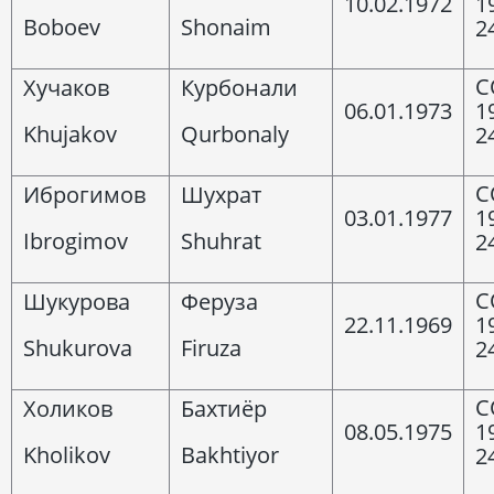
10.02.1972
1
Boboev
Shonaim
2
C
Хучаков
Курбонали
06.01.1973
1
Khujakov
Qurbonaly
2
C
Иброгимов
Шухрат
03.01.1977
1
Ibrogimov
Shuhrat
2
C
Шукурова
Феруза
22.11.1969
1
Shukurova
Firuza
2
C
Холиков
Бахтиёр
08.05.1975
1
Kholikov
Bakhtiyor
2