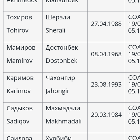
05.
COA
Тохиров
Шерали
27.04.1988
19/
Tohirov
Sherali
05.
COA
Мамиров
Достонбек
08.04.1968
19/
Mamirov
Dostonbek
05.
COA
Каримов
Чахонгир
23.08.1993
19/
Karimov
Jahongir
05.
COA
Садыков
Махмадали
20.03.1984
19/
Sadiqov
Makhmadali
05.
COA
Саидова
Хурбиби