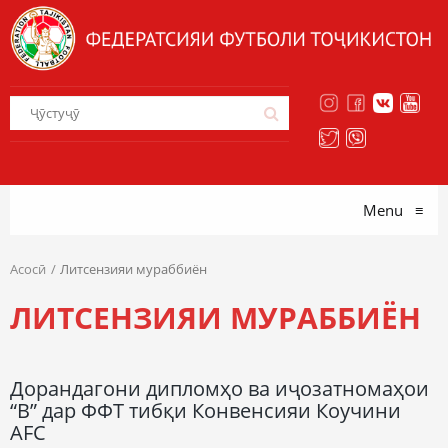
Menu
≡
Асосӣ
Литсензияи мураббиён
ЛИТСЕНЗИЯИ МУРАББИЁН
Дорандагони дипломҳо ва иҷозатномаҳои
“В” дар ФФТ тибқи Конвенсияи Коучини
AFC