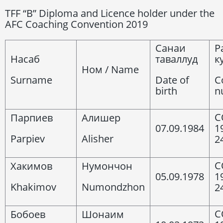
TFF “В” Diploma and Licence holder under the
AFC Coaching Convention 2019
Санаи
Р
Насаб
таваллуд
к
Ном / Name
Surname
Date of
C
birth
n
C
Парпиев
Алишер
07.09.1984
1
Parpiev
Alisher
2
C
Хакимов
Нумончон
05.09.1978
1
Khakimov
Numondzhon
2
C
Бобоев
Шонаим