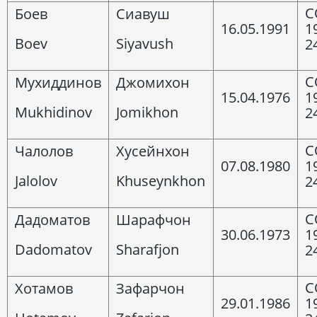
C
Боев
Сиавуш
16.05.1991
1
Boev
Siyavush
2
C
Мухиддинов
Джомихон
15.04.1976
1
Mukhidinov
Jomikhon
2
C
Чалолов
Хусейнхон
07.08.1980
1
Jalolov
Khuseynkhon
2
C
Дадоматов
Шарафчон
30.06.1973
1
Dadomatov
Sharafjon
2
C
Хотамов
Зафарчон
29.01.1986
1