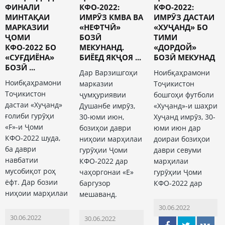
ФИНАЛИ
КФО-2022:
КФО-2022:
МИНТАҚАИ
ИМРӮЗ КМВА ВА
ИМРӮЗ ДАСТАИ
МАРКАЗИИ
«НЕФТЧӢ»
«ХУҶАНД» БО
ҶОМИ
БОЗӢ
ТИМИ
КФО-2022 БО
МЕКУНАНД.
«ДОРДОЙ»
«СУҒДИЁНА»
БИЁЕД ЯКҶОЯ ...
БОЗӢ МЕКУНАД
БОЗӢ ...
Дар Варзишгоҳи
Ноибқаҳрамони
Ноибқаҳрамони
марказии
Тоҷикистон
Тоҷикистон
ҷумҳуриявии
бошгоҳи футболи
дастаи «Хуҷанд»
Душанбе имрӯз,
«Хуҷанд»-и шаҳри
ғолиби гурӯҳи
30-юми июн,
Хуҷанд имрӯз, 30-
«F»-и Ҷоми
бозиҳои даври
юми июн дар
КФО-2022 шуда,
ниҳоии марҳилаи
доираи бозиҳои
ба даври
гурӯҳии Ҷоми
даври севуми
навбатии
КФО-2022 дар
марҳилаи
мусобиқот роҳ
чаҳоргонаи «Е»
гурӯҳии Ҷоми
ёфт. Дар бозии
баргузор
КФО-2022 дар
ниҳоии марҳилаи
мешаванд.
30.06.2022
30.06.2022
30.06.2022