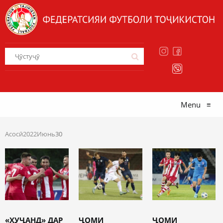
Menu
≡
Асосӣ
2022
Июнь
30
«ХУҶАНД» ДАР
ҶОМИ
ҶОМИ