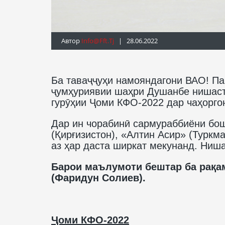
Автор
Info@fft.tj
| 28.06.2022
Ба таваҷҷуҳи намояндагони ВАО! Па
ҷумҳуриявии шаҳри Душанбе нишаст
гурӯҳии Ҷоми КФО-2022 дар чаҳорго
Дар ин чорабинӣ сармураббиёни бош
(Қирғизистон), «Алтин Асир» (Туркм
аз ҳар даста ширкат мекунанд. Ниша
Барои маълумоти бештар ба рақам
(Фаридун Солиев).
Ҷоми КФО-2022