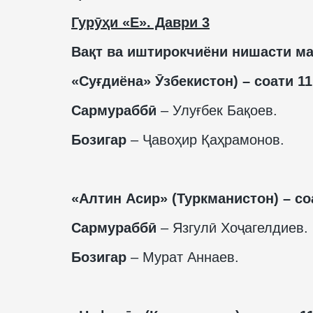
Гурӯҳи «Е». Даври 3
Вақт ва иштирокчиёни нишасти ма
«Суғдиёна» Ӯзбекистон) – соати 11
Сармураббӣ
– Улуғбек Бақоев.
Бозигар
– Ҷавоҳир Қаҳрамонов.
«Алтин Асир» (Туркманистон) – со
Сармураббӣ
– Язгулӣ Хоҷагелдиев.
Бозигар
– Мурат Аннаев.