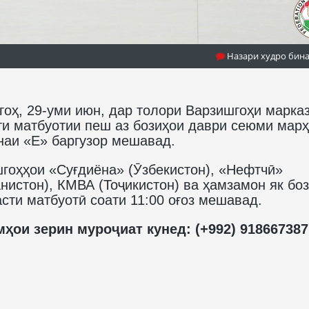
Назари худро бин
гоҳ, 29-уми июн, дар толори Варзишгоҳи марка
и матбуотии пеш аз бозиҳои даври сеюми мар
наи «Е» баргузор мешавад.
гоҳҳои «Суғдиёна» (Ӯзбекистон), «Нефтчӣ»
анистон), КМВА (Тоҷикистон) ва ҳамзамон як бо
сти матбуотӣ соати 11:00 оғоз мешавад.
ҳои зерин муроҷиат кунед: (+992) 918667387