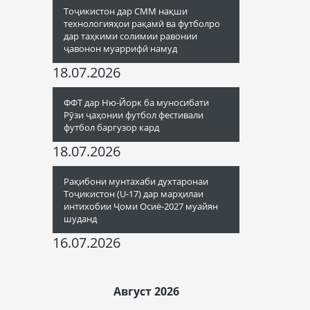
Тоҷикистон дар СММ нақши
технологияҳои рақамӣ ва футболро
дар таҳкими солимии равонии
ҷавонон муаррифӣ намуд
18.07.2026
ФФТ дар Ню-Йорк ба муносибати
Рӯзи ҷаҳонии футбол фестивали
футбол баргузор кард
18.07.2026
Рақибони мунтахаби духтаронаи
Тоҷикистон (U-17) дар марҳилаи
интихобии Ҷоми Осиё-2027 муайян
шуданд
16.07.2026
Август 2026