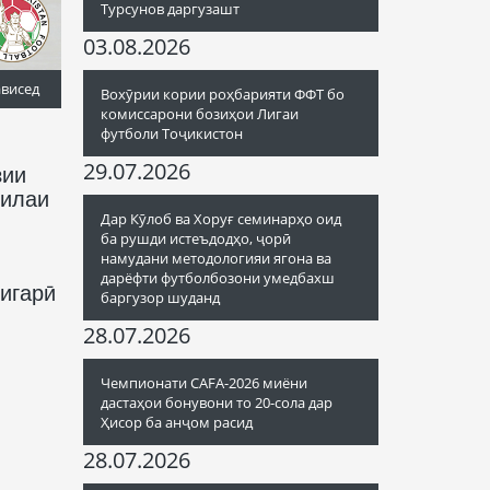
Турсунов даргузашт
03.08.2026
ависед
Вохӯрии кории роҳбарияти ФФТ бо
комиссарони бозиҳои Лигаи
футболи Тоҷикистон
29.07.2026
зии
ҳилаи
Дар Кӯлоб ва Хоруғ семинарҳо оид
ба рушди истеъдодҳо, ҷорӣ
намудани методологияи ягона ва
дарёфти футболбозони умедбахш
зигарӣ
баргузор шуданд
28.07.2026
Чемпионати CAFA-2026 миёни
дастаҳои бонувони то 20-сола дар
Ҳисор ба анҷом расид
28.07.2026