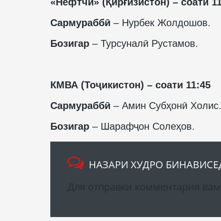
«Нефтчӣ» (Қирғизистон) – соати 11
Сармураббӣ
– Нурбек Жолдошов.
Бозигар
– Турсуналӣ Рустамов.
КМВА (Тоҷикистон) – соати 11:45
Сармураббӣ
– Амин Субҳонӣ Холис
Бозигар
– Шарафҷон Солеҳов.
НАЗАРИ ХУДРО БИНАВИСЕ
Для отправки комментария ва