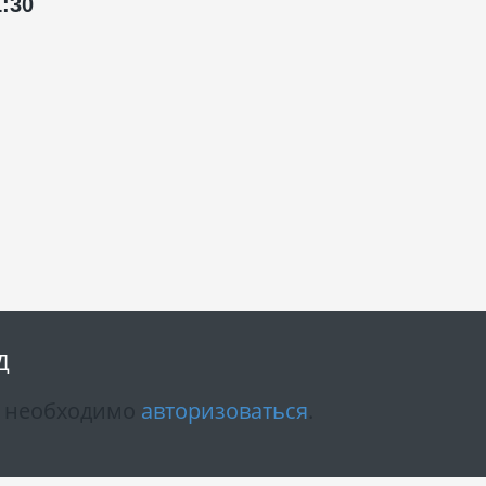
:30
.
Д
м необходимо
авторизоваться
.