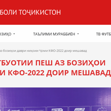
ОЗИҲО
ТАЪЛИМИ МУРАББИЁН
ТВ ФУТБ
аз бозиҳои даври ниҳоии Ҷоми КФО-2022 доир мешавад
БУОТИИ ПЕШ АЗ БОЗИҲОИ
И КФО-2022 ДОИР МЕШАВАД