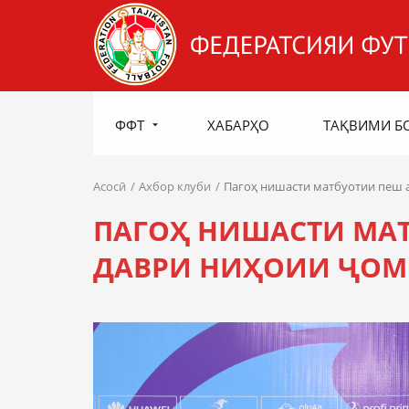
ФФТ
ХАБАРҲО
ТАҚВИМИ Б
Асосӣ
Ахбор клуби
Пагоҳ нишасти матбуотии пеш 
ПАГОҲ НИШАСТИ МАТ
ДАВРИ НИҲОИИ ҶОМ