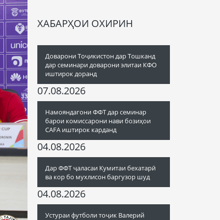
ХАБАРҲОИ ОХИРИН
Доварони Тоҷикистон дар Тошканд
дар семинари доварони элитаи КФО
иштирок доранд
07.08.2026
Намояндагони ФФТ дар семинар
барои комиссарони нави бозиҳои
CAFA иштирок карданд
04.08.2026
Дар ФФТ ҷаласаи Кумитаи бехатарӣ
ва кор бо мухлисон баргузор шуд
04.08.2026
Устураи футболи тоҷик Валерий