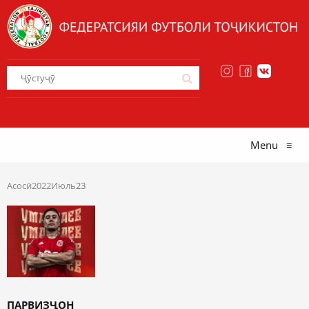
Menu
≡
Асосӣ
2022
Июль
23
ПАРВИЗҶОН