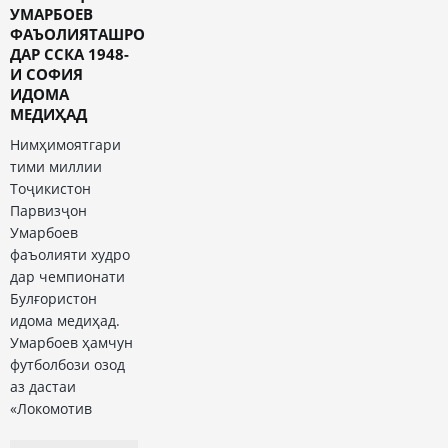
УМАРБОЕВ
ФАЪОЛИЯТАШРО
ДАР ССКА 1948-
И СОФИЯ
ИДОМА
МЕДИҲАД
Нимҳимоятгари
тими миллии
Тоҷикистон
Парвизҷон
Умарбоев
фаъолияти худро
дар чемпионати
Булғористон
идома медиҳад.
Умарбоев ҳамчун
футболбози озод
аз дастаи
«Локомотив