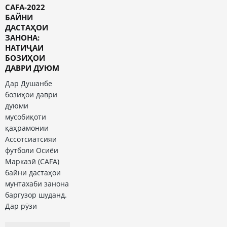
CAFA-2022
БАЙНИ
ДАСТАҲОИ
ЗАНОНА:
НАТИҶАИ
БОЗИҲОИ
ДАВРИ ДУЮМ
Дар Душанбе
бозиҳои даври
дуюми
мусобиқоти
қаҳрамонии
Ассотсиатсияи
футболи Осиёи
Марказӣ (CAFA)
байни дастаҳои
мунтахаби занона
баргузор шуданд.
Дар рӯзи