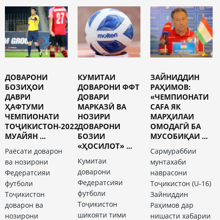
ДОВАРОНИ
КУМИТАИ
ЗАЙНИДДИН
БОЗИҲОИ
ДОВАРОНИ ФФТ
РАҲИМОВ:
ДАВРИ
ДОВАРИ
«ЧЕМПИОНАТИ
ҲАФТУМИ
МАРКАЗӢ ВА
CAFA ЯК
ЧЕМПИОНАТИ
НОЗИРИ
МАРҲИЛАИ
ТОҶИКИСТОН-2022
ДОВАРОНИ
ОМОДАГӢ БА
МУАЙЯН ...
БОЗИИ
МУСОБИҚАИ ...
«ҲОСИЛОТ» ...
Раёсати доварон
Сармураббии
Кумитаи
ва нозирони
мунтахаби
доварони
Федератсияи
наврасони
Федератсияи
футболи
Тоҷикистон (U-16)
футболи
Тоҷикистон
Зайниддин
Тоҷикистон
доварон ва
Раҳимов дар
шикояти тими
нозирони
нишасти хабарии