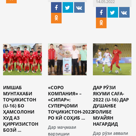
14.05.2022
ИМШАБ
«СОРО
ДАР РӮЗИ
МУНТАХАБИ
КОМПАНИЯ» –
ЯКУМИ CAFA-
ТОҶИКИСТОН
«СИПАР»:
2022 (U-16) ДАР
(U-16) БО
СУПЕРҶОМИ
ДУШАНБЕ
ҲАМСОЛОНИ
ТОҶИКИСТОН-2022-
ҒОЛИБЕ
ХУД АЗ
РО КӢ СОҲИБ ...
МУАЙЯН
ҚИРҒИЗИСТОН
НАГАРДИД
Дар маҷмааи
БОЗӢ ...
Дар рӯзи аввали
варзишии