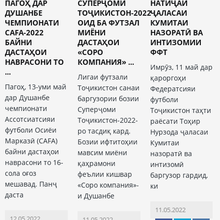
ПАГОҲ ДАР
СУПЕРҶОМИ
НАТИҶАИ
ДУШАНБЕ
ТОҶИКИСТОН-2022
ҶАЛАСАИ
ЧЕМПИОНАТИ
ОИД БА ФУТЗАЛ
КУМИТАИ
CAFA-2022
МИЁНИ
НАЗОРАТӢ ВА
БАЙНИ
ДАСТАҲОИ
ИНТИЗОМИИ
ДАСТАҲОИ
«СОРО
ФФТ
НАВРАСОНИ ТО
КОМПАНИЯ» ...
Имрӯз, 11 май дар
...
Лигаи футзали
қароргоҳи
Пагоҳ, 13-уми май
Тоҷикистон санаи
Федератсияи
дар Душанбе
баргузории бозии
футболи
чемпионати
Суперҷоми
Тоҷикистон таҳти
Ассотсиатсияи
Тоҷикистон-2022-
раёсати Тоҳир
футболи Осиёи
ро тасдиқ кард.
Нурзода ҷаласаи
Марказӣ (CAFA)
Бозии ифтитоҳии
Кумитаи
байни дастаҳои
мавсим миёни
назоратӣ ва
наврасони то 16-
қаҳрамони
интизомӣ
сола оғоз
феълии кишвар
баргузор гардид,
мешавад. Панҷ
«Соро компания»-
ки
даста
и Душанбе
11.05.2022
12.05.2022
11.05.2022