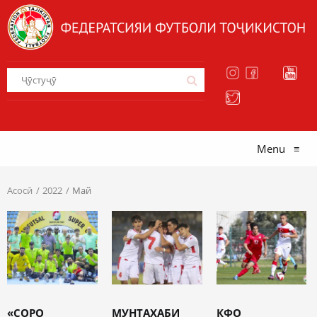
Menu
≡
Асосӣ
2022
Май
«СОРО
МУНТАХАБИ
КФО