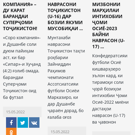
КОМПАНИЯ» –
НАВРАСОНИ
МИЗБОНИИ
ДУ КАРАТ
ТОҶИКИСТОН
МАРҲИЛАИ
БАРАНДАИ
(U-16) ДАР
ИНТИХОБИИ
СУПЕРҶОМИ
БОЗИИ ЯКУМИ
ҶОМИ
ТОҶИКИСТОН!
МУСОБИҚАИ ...
ОСИЁ-2023
БАЙНИ
«Соро компания»-
Мунтахаби
НАВРАСОН (U-
и Душанбе соли
наврасони
17) ...
дуюм пайиҳам
Тоҷикистон таҳти
Конфедератсияи
аст, ки бар
роҳбарии
футболи Осиё
«Сипар»-и Хуҷанд
Зайниддин
кишварҳоеро
(4:2) ғолиб омада,
Раҳимов
эълон кард, ки
барандаи
чемпионати
тирамоҳи соли
Суперҷоми
Ассотсиатсияи
ҷорӣ бозиҳои
Тоҷикистон оид
футболи Осиёи
интихобии Ҷоми
ба футзал
Марказиро, ки
Осиё-2022 миёни
дар Душанбе
дастаҳои
ҷараён дорад, бо
15.05.2022
наврасон (U-17)
ғалаба оғоз
ва ҷавонон
15.05.2022