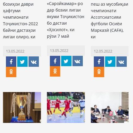
«Саройкамар»-ро
бозиҳои даври
пеш аз мусобиқаи
дар бозии лигаи
ҳафтуми
чемпионати
якуми Тоҷикистон
чемпионати
Ассотсиатсияи
бо дастаи
Тоҷикистон-2022
футболи Осиёи
«Ҳосилот», ки
байни дастаҳои
Марказӣ (CAFA),
рӯзи 7 май
лигаи олиро, ки
ки
13.05.2022
13.05.2022
12.05.2022