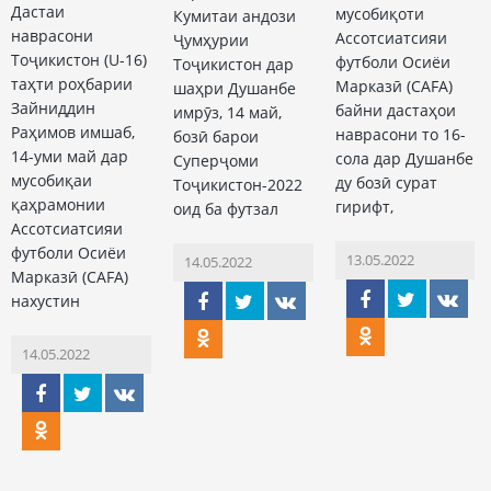
Дастаи
мусобиқоти
Кумитаи андози
наврасони
Ассотсиатсияи
Ҷумҳурии
Тоҷикистон (U-16)
футболи Осиёи
Тоҷикистон дар
таҳти роҳбарии
Марказӣ (CAFA)
шаҳри Душанбе
Зайниддин
байни дастаҳои
имрӯз, 14 май,
Раҳимов имшаб,
наврасони то 16-
бозӣ барои
14-уми май дар
сола дар Душанбе
Суперҷоми
мусобиқаи
ду бозӣ сурат
Тоҷикистон-2022
қаҳрамонии
гирифт,
оид ба футзал
Ассотсиатсияи
футболи Осиёи
13.05.2022
14.05.2022
Марказӣ (CAFA)
нахустин
14.05.2022