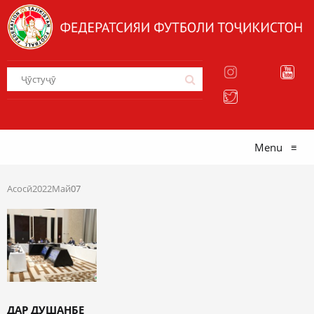
Menu
≡
Асосӣ
2022
Май
07
ДАР ДУШАНБЕ