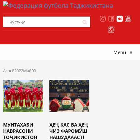
Menu
≡
Асосӣ
2022
Май
09
МУНТАХАБИ
ҲЕҶ КАС ВА ҲЕҶ
НАВРАСОНИ
ЧИЗ ФАРОМӮШ
ТОҶИКИСТОН
НАШУДАААСТ!