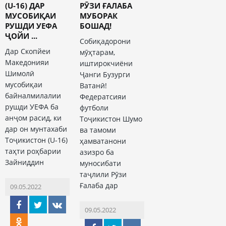
(U-16) ДАР
РӮЗИ ҒАЛАБА
МУСОБИҚАИ
МУБОРАК
РУШДИ УЕФА
БОШАД!
ҶОЙИ ...
Собиқадорони
Дар Скопйеи
мӯҳтарам,
Македонияи
иштирокчиёни
Шимолӣ
Ҷанги Бузурги
мусобиқаи
Ватанӣ!
байналмилалии
Федератсияи
рушди УЕФА ба
футболи
анҷом расид, ки
Тоҷикистон Шумо
дар он мунтахаби
ва тамоми
Тоҷикистон (U-16)
ҳамватанони
таҳти роҳбарии
азизро ба
Зайниддин
муносибати
таҷлили Рӯзи
Ғалаба дар
09.05.2022
09.05.2022