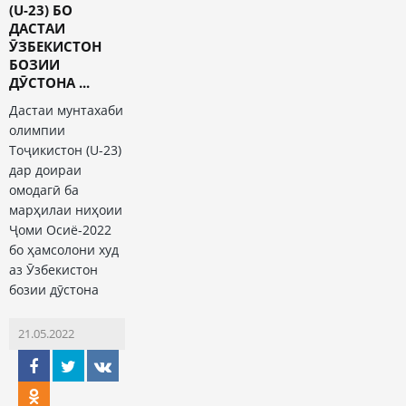
(U-23) БО
ДАСТАИ
ӮЗБЕКИСТОН
БОЗИИ
ДӮСТОНА ...
Дастаи мунтахаби
олимпии
Тоҷикистон (U-23)
дар доираи
омодагӣ ба
марҳилаи ниҳоии
Ҷоми Осиё-2022
бо ҳамсолони худ
аз Ӯзбекистон
бозии дӯстона
21.05.2022