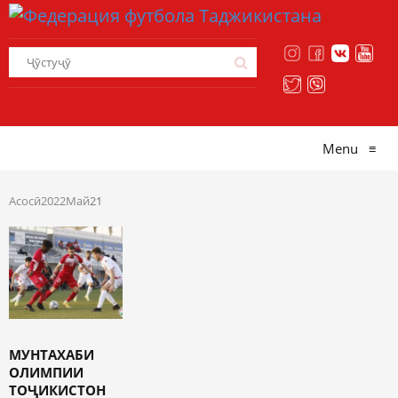
Menu
≡
Асосӣ
2022
Май
21
МУНТАХАБИ
ОЛИМПИИ
ТОҶИКИСТОН