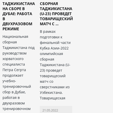
ТАДЖИКИСТАНА
СБОРНАЯ
НА СБОРЕ В
ТАДЖИКИСТАНА
ДУБАЕ: РАБОТА
(U-23) ПРОВЕДЕТ
В
ТОВАРИЩЕСКИЙ
ДВУХРАЗОВОМ
МАТЧ С ...
РЕЖИМЕ
В рамках
Национальная
подготовки к
сборная
финальной части
Таджикистана под
Кубка Азии-2022
руководством
олимпийская
хорватского
сборная
специалиста
Таджикистана (U-
Петра Сегрта
23) проведет
продолжает
товарищеский
учебно-
матч со
тренировочный
сверстниками из
сбор в Дубае,
Узбекистана.
работая в
Товарищеская
двухразовом
тренировочном
21.05.2022