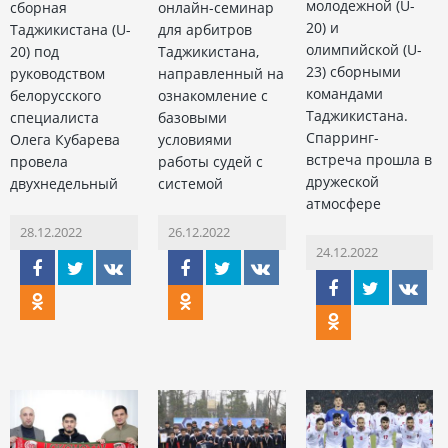
молодежной (U-
сборная
онлайн-семинар
20) и
Таджикистана (U-
для арбитров
олимпийской (U-
20) под
Таджикистана,
23) сборными
руководством
направленный на
командами
белорусского
ознакомление с
Таджикистана.
специалиста
базовыми
Cпарринг-
Олега Кубарева
условиями
встреча прошла в
провела
работы судей с
дружеской
двухнедельный
системой
атмосфере
28.12.2022
26.12.2022
24.12.2022