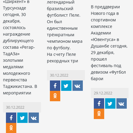
«Ширкент» в
легендарный
В преддверии
Турсунзаде
бразильский
Нового года в
сегодня, 30
футболист Пеле.
спортивном
декабря,
Он был
комплексе
состоялось
единственным
Академии
награждение
трёхкратным
«Ювентуса» в
дублирующего
чемпионом мира
Душанбе сегодня,
состава «Регар-
по футболу.
29 декабря,
ТадАЗа»
На счету Пеле
прошел
золотыми
рекордных три
фестиваль под
медалями
девизом «Футбол
молодежного
30.12.2022
барои
первенства
Таджикистана. В
мероприятии
29.12.2022
30.12.2022