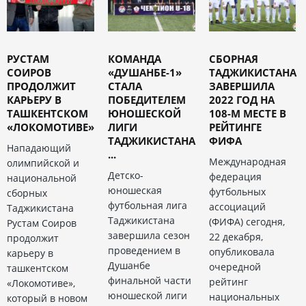
РУСТАМ
КОМАНДА
СБОРНАЯ
СОИРОВ
«ДУШАНБЕ-1»
ТАДЖИКИСТАНА
ПРОДОЛЖИТ
СТАЛА
ЗАВЕРШИЛА
КАРЬЕРУ В
ПОБЕДИТЕЛЕМ
2022 ГОД НА
ТАШКЕНТСКОМ
ЮНОШЕСКОЙ
108-М МЕСТЕ В
«ЛОКОМОТИВЕ»
ЛИГИ
РЕЙТИНГЕ
ТАДЖИКИСТАНА
ФИФА
Нападающий
...
Международная
олимпийской и
Детско-
федерация
национальной
юношеская
футбольных
сборных
футбольная лига
ассоциаций
Таджикистана
Таджикистана
(ФИФА) сегодня,
Рустам Соиров
завершила сезон
22 декабря,
продолжит
проведением в
опубликовала
карьеру в
Душанбе
очередной
ташкентском
финальной части
рейтинг
«Локомотиве»,
юношеской лиги
национальных
который в новом