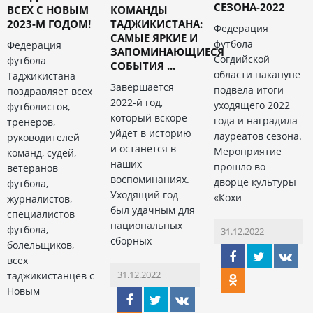
СЕЗОНА-2022
ВСЕХ С НОВЫМ
КОМАНДЫ
2023-М ГОДОМ!
ТАДЖИКИСТАНА:
Федерация
САМЫЕ ЯРКИЕ И
футбола
Федерация
ЗАПОМИНАЮЩИЕСЯ
Согдийской
футбола
СОБЫТИЯ ...
области накануне
Таджикистана
Завершается
подвела итоги
поздравляет всех
2022-й год,
уходящего 2022
футболистов,
который вскоре
года и наградила
тренеров,
уйдет в историю
лауреатов сезона.
руководителей
и останется в
Мероприятие
команд, судей,
наших
прошло во
ветеранов
воспоминаниях.
дворце культуры
футбола,
Уходящий год
«Кохи
журналистов,
был удачным для
специалистов
национальных
футбола,
31.12.2022
сборных
болельщиков,
всех
31.12.2022
таджикистанцев с
Новым