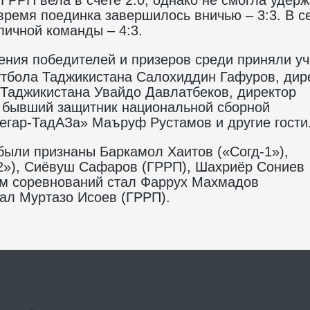
ремя поединка завершилось вничью – 3:3. В с
личной команды – 4:3.
ения победителей и призеров среди приняли уч
утбола Таджикистана Салохиддин Гафуров, дир
Таджикистана Увайдо Давлатбеков, директор
 бывший защитник национальной сборной
Регар-ТадАЗа» Маъруф Рустамов и другие гости
были признаны Баркамол Хаитов («Согд-1»),
»), Сиёвуш Сафаров (ГРРП), Шахриёр Сониев
м соревнований стал Фаррух Махмадов
тал Муртазо Исоев (ГРРП).