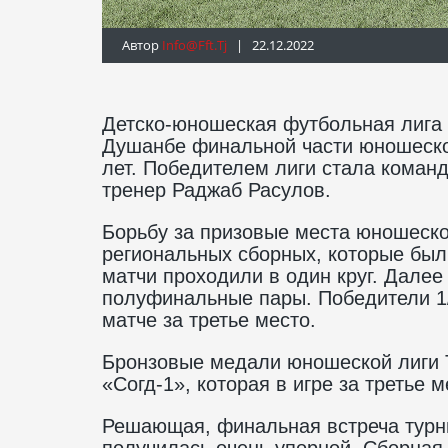
Автор
Info@fft.tj
| 22.12.2022
Детско-юношеская футбольная лига
Душанбе финальной части юношеской
лет. Победителем лиги стала коман
тренер Раджаб Расулов.
Борьбу за призовые места юношеско
региональных сборных, которые был
матчи проходили в один круг. Дале
полуфинальные пары. Победители 1/
матче за третье место.
Бронзовые медали юношеской лиги 
«Согд-1», которая в игре за третье
Решающая, финальная встреча турн
получилась очень упорной. Сборная 