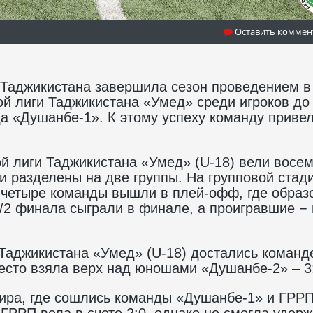
Оставить коммен
 Таджикистана завершила сезон проведением в
 лиги Таджикистана «Умед» среди игроков до
да «Душанбе-1». К этому успеху команду приве
й лиги Таджикистана «Умед» (U-18) вели восе
и разделены на две группы. На групповой стад
е четыре команды вышли в плей-офф, где образ
2 финала сыграли в финале, а проигравшие − 
Таджикистана «Умед» (U-18) достались команд
 место взяла верх над юношами «Душанбе-2» – 3
ира, где сошлись команды «Душанбе-1» и ГРРП
ГРРП вела в счете 2:0, однако не смогла удерж