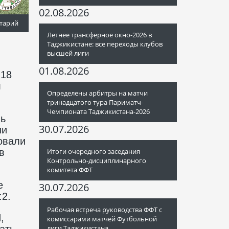
02.08.2026
тарий
Летнее трансферное окно-2026 в
Таджикистане: все переходы клубов
высшей лиги
01.08.2026
 18
л
Определены арбитры на матчи
тринадцатого тура Париматч-
Чемпионата Таджикистана-2026
мь
30.07.2026
ии
овали
в
Итоги очередного заседания
Контрольно-дисциплинарного
комитета ФФТ
е
30.07.2026
:2.
Рабочая встреча руководства ФФТ с
,
комиссарами матчей Футбольной
ать
лиги Таджикистана