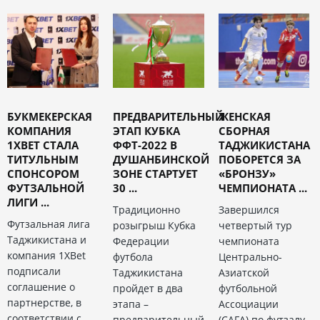
БУКМЕКЕРСКАЯ
ПРЕДВАРИТЕЛЬНЫЙ
ЖЕНСКАЯ
КОМПАНИЯ
ЭТАП КУБКА
СБОРНАЯ
1XBET СТАЛА
ФФТ-2022 В
ТАДЖИКИСТАНА
ТИТУЛЬНЫМ
ДУШАНБИНСКОЙ
ПОБОРЕТСЯ ЗА
СПОНСОРОМ
ЗОНЕ СТАРТУЕТ
«БРОНЗУ»
ФУТЗАЛЬНОЙ
30 ...
ЧЕМПИОНАТА ...
ЛИГИ ...
Традиционно
Завершился
Футзальная лига
розыгрыш Кубка
четвертый тур
Таджикистана и
Федерации
чемпионата
компания 1XBet
футбола
Центрально-
подписали
Таджикистана
Азиатской
соглашение о
пройдет в два
футбольной
партнерстве, в
этапа –
Ассоциации
соответствии с
предварительный
(CAFA) по футзалу