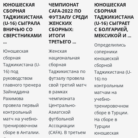
ЮНОШЕСКАЯ
ЧЕМПИОНАТ
ЮНОШЕСКАЯ
СБОРНАЯ
CAFA-2022 ПО
СБОРНАЯ
ТАДЖИКИСТАНА
ФУТЗАЛУ СРЕДИ
ТАДЖИКИСТАНА
(U-16) СЫГРАЛА
ЖЕНСКИХ
(U-16) СЫГРАЕТ
ВНИЧЬЮ СО
СБОРНЫХ:
С БОЛГАРИЕЙ,
СВЕРСТНИКАМИ
ИТОГИ
МЕКСИКОЙ И ...
...
ТРЕТЬЕГО ...
Определились
Юношеская
Женская
соперники
сборная
национальная
юношеской
Таджикистана (U-
сборная
сборной
16) под
Таджикистана по
Таджикистана (U-
руководством
футзалу провела
16) по
главного тренера
свой третий матч
контрольным
Зайниддина
в рамках
матчам на
Рахимова
чемпионата
учебно-
провела первый
Центрально-
тренировочном
контрольный
Азиатской
сборе в Турции.
матч на учебно-
футбольной
На сборе в
тренировочном
Ассоциации
Турции
сборе в Анталии.
(CAFA). В третьем
юношеская