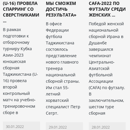
(U-16) ПРОВЕЛА
МЫ СМОЖЕМ
CAFA-2022 ПО
СПАРРИНГ СО
ДОСТИЧЬ
ФУТЗАЛУ СРЕДИ
СВЕРСТНИКАМИ
РЕЗУЛЬТАТА»
ЖЕНСКИХ ...
...
В офисе
Победой женской
В рамках
Федерации
национальной
подготовки к
футбола
сборной Ирана в
отборочному
Таджикистана
Душанбе
турниру Кубка
состоялось
завершился
Азии-2023
представление
чемпионат
юношеская
нового главного
Центрально-
сборная
тренера
Азиатской
Таджикистана (U-
национальной
футбольной
16) провела
сборной страны.
Ассоциации
второй
Им стал 55-
(CAFA) по футзалу.
контрольный
летний
В
матч на учебно-
хорватский
заключительном,
тренировочном
специалист Петр
шестом туре
сборе в
Сегрт.
сборная
30.01.2022
29.01.2022
28.01.2022