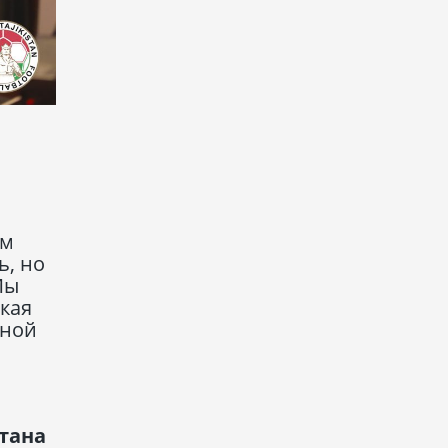
ом
ь, но
Мы
акая
рной
тана