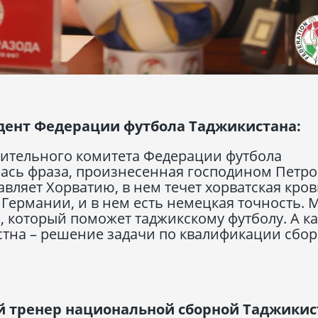
дент Федерации футбола Таджикистана:
ительного комитета Федерации футбола
ась фраза, произнесенная господином Петр
авляет Хорватию, в нем течет хорватская кров
 Германии, и в нем есть немецкая точность. 
, который поможет таджикскому футболу. А к
стна – решение задачи по квалификации сбо
й тренер национальной сборной Таджикис