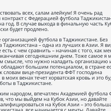
ствовать всех, салам алейкум! Я очень рад
и контракт с Федерацией футбола Таджикистан
на год. В случае выхода в финальную часть Ку
ски будет продлено.
 организацией футбола в Таджикистане. Без
 Таджикистана – одна из лучших в Азии. Я ви
есть с чем сравнить – начиная с того, как ме
заканчивая сегодняшним днем. Тоже самое я 
том смысле, что нужно наладить организацию 
 обладают большим потенциалом, в стране е
 к словам вице-президента ФФТ господина
 в моих венах течет хорватская кровь и это бу
боты в Таджикистане.
ским народом, впечатлен Академией футбола 
в, что мы выйдем на Кубок Азии, но давайте
валифицироваться на Кубок Азии – это больш
икистана, все начинается с мечты. Давайте