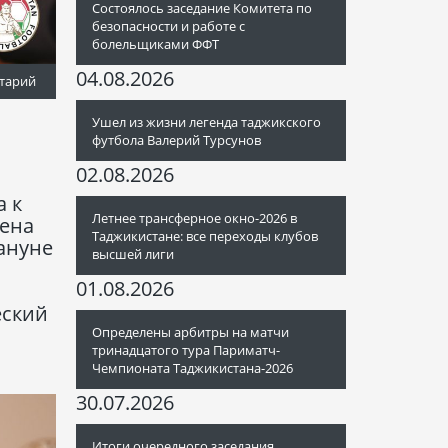
Состоялось заседание Комитета по
безопасности и работе с
болельщиками ФФТ
04.08.2026
тарий
Ушел из жизни легенда таджикского
футбола Валерий Турсунов
02.08.2026
а к
Летнее трансферное окно-2026 в
лена
Таджикистане: все переходы клубов
ануне
высшей лиги
01.08.2026
еский
Определены арбитры на матчи
тринадцатого тура Париматч-
Чемпионата Таджикистана-2026
30.07.2026
Итоги очередного заседания