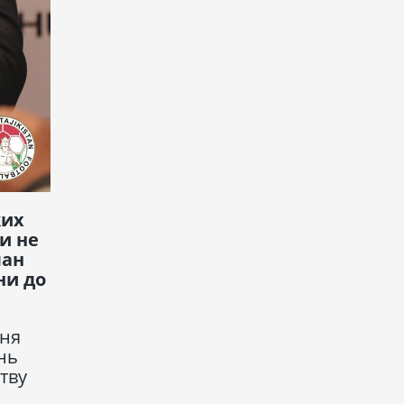
ких
и не
лан
ни до
еня
нь
тву