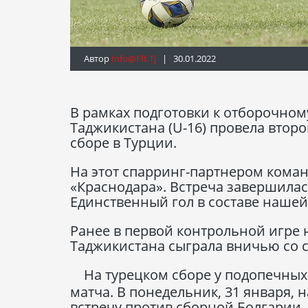
Автор
Info@fft.tj
| 30.01.2022
В рамках подготовки к отборочном
Таджикистана (U-16) провела вто
сборе в Турции.
На этот спарринг-партнером кома
«Краснодара». Встреча завершилась
Единственный гол в составе нашей
Ранее в первой контрольной игре 
Таджикистана сыграла вничью со св
На турецком сборе у подопечны
матча. В понедельник, 31 января,
встречу против сборной Болгарии