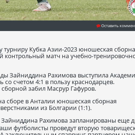
Оставить коммен
у турниру Кубка Азии-2023 юношеская сборн
рой контрольный матч на учебно-тренировочн
нды Зайниддина Рахимова выступила Академ
 со счетом 4:1 в пользу краснодарцев.
 сборной забил Масрур Гафуров.
на сборе в Анталии юношеская сборная
ерстниками из Болгарии (1:1).
х Зайниддина Рахимова запланированы еще д
 наши футболисты проведут вторую товарищес
. А заключительным спарринг-партнером наш