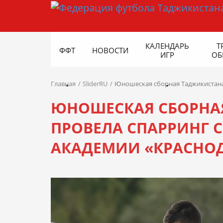
КАЛЕНДАРЬ
Т
ФФТ
НОВОСТИ
ИГР
ОБ
Главная
SliderRU
Юношеская сборная Таджикистана 
ЮНОШЕСКАЯ СБОРНАЯ
ПРОВЕЛА СПАРРИНГ 
АКАДЕМИИ «КРАСНО