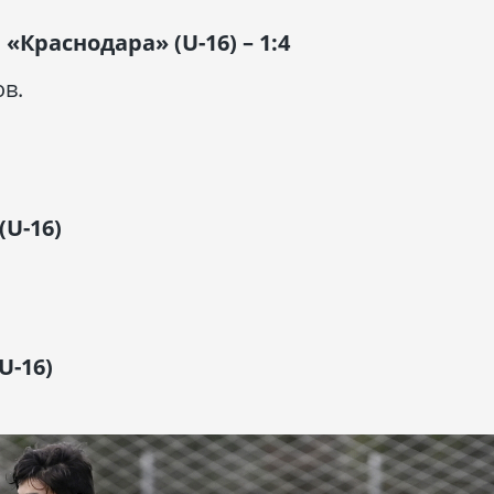
я «Краснодара» (
U
-16) – 1:4
в.
(
U
-16)
U
-16)