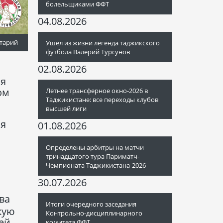
болельщиками ФФТ
04.08.2026
тарий
Ушел из жизни легенда таджикского
футбола Валерий Турсунов
02.08.2026
ая
ом
Летнее трансферное окно-2026 в
Таджикистане: все переходы клубов
высшей лиги
ия
01.08.2026
Определены арбитры на матчи
тринадцатого тура Париматч-
Чемпионата Таджикистана-2026
30.07.2026
ва
Итоги очередного заседания
кую
Контрольно-дисциплинарного
ей
комитета ФФТ