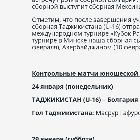
сборной выступит сборная Мексики.
Отметим, что после завершения у
сборная Таджикистана (U-16) отправ
международном турнире «Кубок Раз
турнире в Минске наша сборная сыг
февраля), Азербайджаном (10 февра
Контрольные матчи юношеской 
24 января (понедельник)
ТАДЖИКИСТАН (
U
-16) – Болгария 
Гол Таджикистана:
Масрур Гафуро
29 января (суббота)