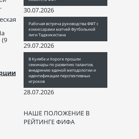
.
30.07.2026
еская
Рабочая встреча руководства ФФТ с
комиссарами матчей Футбольной
На
лиги Таджикистана
 (9
29.07.2026
В Кулябе и Хороге прошли
семинары по развитию талантов,
внедрению единой методологии и
урции
идентификации перспективных
игроков
28.07.2026
НАШЕ ПОЛОЖЕНИЕ В
РЕЙТИНГЕ ФИФА