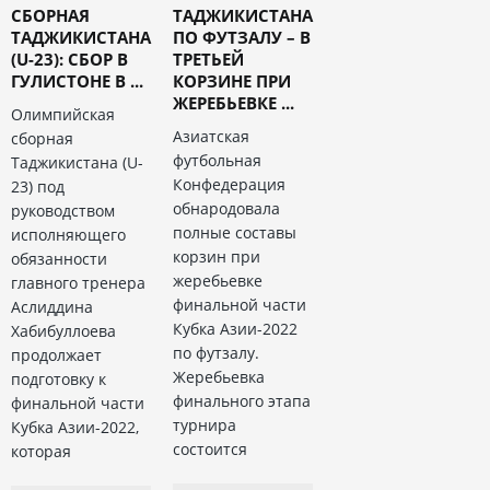
СБОРНАЯ
ТАДЖИКИСТАНА
ТАДЖИКИСТАНА
ПО ФУТЗАЛУ – В
(U-23): СБОР В
ТРЕТЬЕЙ
ГУЛИСТОНЕ В ...
КОРЗИНЕ ПРИ
ЖЕРЕБЬЕВКЕ ...
Олимпийская
Азиатская
сборная
футбольная
Таджикистана (U-
Конфедерация
23) под
обнародовала
руководством
полные составы
исполняющего
корзин при
обязанности
жеребьевке
главного тренера
финальной части
Аслиддина
Кубка Азии-2022
Хабибуллоева
по футзалу.
продолжает
Жеребьевка
подготовку к
финального этапа
финальной части
турнира
Кубка Азии-2022,
состоится
которая