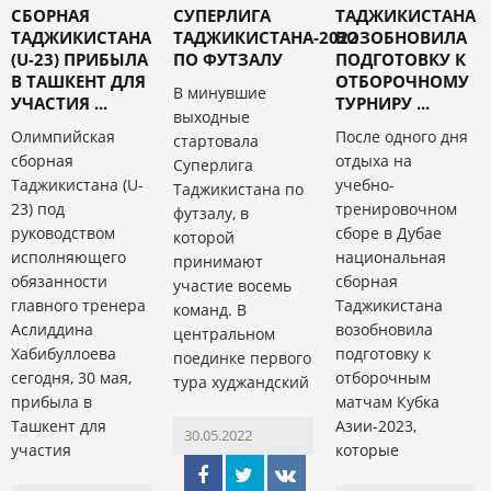
СБОРНАЯ
СУПЕРЛИГА
ТАДЖИКИСТАНА
ТАДЖИКИСТАНА
ТАДЖИКИСТАНА-2022
ВОЗОБНОВИЛА
(U-23) ПРИБЫЛА
ПО ФУТЗАЛУ
ПОДГОТОВКУ К
В ТАШКЕНТ ДЛЯ
ОТБОРОЧНОМУ
В минувшие
УЧАСТИЯ ...
ТУРНИРУ ...
выходные
Олимпийская
После одного дня
стартовала
сборная
отдыха на
Суперлига
Таджикистана (U-
учебно-
Таджикистана по
23) под
тренировочном
футзалу, в
руководством
сборе в Дубае
которой
исполняющего
национальная
принимают
обязанности
сборная
участие восемь
главного тренера
Таджикистана
команд. В
Аслиддина
возобновила
центральном
Хабибуллоева
подготовку к
поединке первого
сегодня, 30 мая,
отборочным
тура худжандский
прибыла в
матчам Кубка
Ташкент для
Азии-2023,
30.05.2022
участия
которые