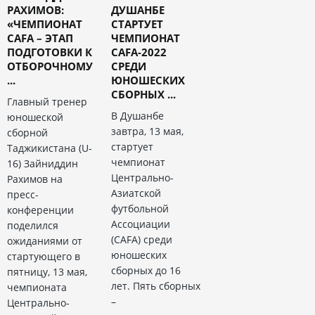
РАХИМОВ:
ДУШАНБЕ
«ЧЕМПИОНАТ
СТАРТУЕТ
CAFA – ЭТАП
ЧЕМПИОНАТ
ПОДГОТОВКИ К
CAFA-2022
ОТБОРОЧНОМУ
СРЕДИ
...
ЮНОШЕСКИХ
СБОРНЫХ ...
Главный тренер
В Душанбе
юношеской
завтра, 13 мая,
сборной
стартует
Таджикистана (U-
чемпионат
16) Зайниддин
Центрально-
Рахимов на
Азиатской
пресс-
футбольной
конференции
Ассоциации
поделился
(CAFA) среди
ожиданиями от
юношеских
стартующего в
сборных до 16
пятницу, 13 мая,
лет. Пять сборных
чемпионата
–
Центрально-