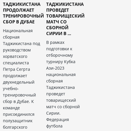
ТАДЖИКИСТАНА
ТАДЖИКИСТАНА
ПРОДОЛЖАЕТ
ПРОВЕДЕТ
ТРЕНИРОВОЧНЫЙ
ТОВАРИЩЕСКИЙ
СБОР В ДУБАЕ
МАТЧ СО
СБОРНОЙ
Национальная
СИРИИ В ...
сборная
В рамках
Таджикистана под
подготовки к
руководством
отборочному
хорватского
турниру Кубка
специалиста
Ази-2023
Петра Сегрта
национальная
продолжает
сборная
двухнедельный
Таджикистана
учебно-
проведет
тренировочный
товарищеский
сбор в Дубае. К
матч со сборной
команде
Сирии.
присоединился
Федерация
полузащитник
футбола
болгарского