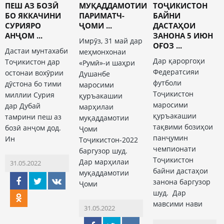
ПЕШ АЗ БОЗӢ
МУҚАДДАМОТИИ
ТОҶИКИСТОН
БО ЯККАЧИНИ
ПАРИМАТЧ-
БАЙНИ
СУРИЯРО
ҶОМИ ...
ДАСТАҲОИ
АНҶОМ ...
ЗАНОНА 5 ИЮН
Имрӯз, 31 май дар
ОҒОЗ ...
Дастаи мунтахаби
меҳмонхонаи
Дар қароргоҳи
Тоҷикистон дар
«Румӣ»-и шаҳри
Федератсияи
остонаи вохӯрии
Душанбе
футболи
дӯстона бо тими
маросими
Тоҷикистон
миллии Сурия
қуръакашии
маросими
дар Дубай
марҳилаи
қуръакашии
тамрини пеш аз
муқаддамотии
тақвими бозиҳои
бозӣ анҷом дод.
Ҷоми
панҷумин
Ин
Тоҷикистон-2022
чемпионати
баргузор шуд.
Тоҷикистон
Дар марҳилаи
31.05.2022
байни дастаҳои
муқаддамотии
занона баргузор
Ҷоми
шуд. Дар
мавсими нави
31.05.2022