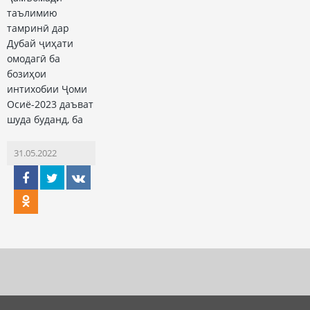
таълимию
тамринӣ дар
Дубай ҷиҳати
омодагӣ ба
бозиҳои
интихобии Ҷоми
Осиё-2023 даъват
шуда буданд, ба
31.05.2022