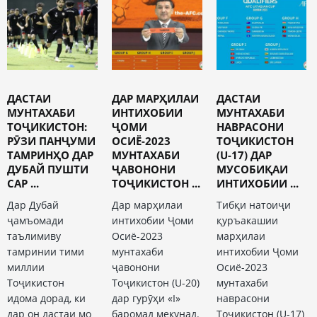
ДАСТАИ
ДАР МАРҲИЛАИ
ДАСТАИ
МУНТАХАБИ
ИНТИХОБИИ
МУНТАХАБИ
ТОҶИКИСТОН:
ҶОМИ
НАВРАСОНИ
РӮЗИ ПАНҶУМИ
ОСИЁ-2023
ТОҶИКИСТОН
ТАМРИНҲО ДАР
МУНТАХАБИ
(U-17) ДАР
ДУБАЙ ПУШТИ
ҶАВОНОНИ
МУСОБИҚАИ
САР ...
ТОҶИКИСТОН ...
ИНТИХОБИИ ...
Дар Дубай
Дар марҳилаи
Тибқи натоиҷи
ҷамъомади
интихобии Ҷоми
қуръакашии
таълимиву
Осиё-2023
марҳилаи
тамринии тими
мунтахаби
интихобии Ҷоми
миллии
ҷавонони
Осиё-2023
Тоҷикистон
Тоҷикистон (U-20)
мунтахаби
идома дорад, ки
дар гурӯҳи «I»
наврасони
дар он дастаи мо
баромад мекунад.
Тоҷикистон (U-17)