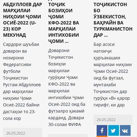
АБДУЛЛОЕВ ДАР
ТОҶИК
ТОҶИКИСТОН
МАРҲИЛАИ
БОЗИҲОИ
БО
НИҲОИИ ҶОМИ
ҶОМИ
ӮЗБЕКИСТОН,
ОСИЁ-2022 (U-
КФО-2022 ВА
БАҲРАЙН ВА
23) КОР
МАРҲИЛАИ
ТУРКМАНИСТОН
МЕКУНАД
ИНТИХОБИИ
ДАР ...
ҶОМИ ...
Сардори шуъбаи
Бар асоси
Доварони
доварон ва
натоиҷи
Тоҷикистон
нозирони
қуръакашии
бозиҳои
Федератсияи
марҳилаи ниҳоии
марҳилаи
футболи
Ҷоми Осиё-2022
гурӯҳии Ҷоми
Тоҷикистон
оид ба футзал,
КФО-2022 ва
Рустам Абдуллоев
мунтахаби
марҳилаи
дар марҳилаи
Тоҷикистон дар
интихобии Ҷоми
ниҳоии Ҷоми
гурӯҳи «В» қарор
Осиё-2022 оид ба
Осиё-2022 байни
гирифт, ки дар
футзалро ҳакамӣ
дастаҳои то 23-
карданд. Довари
сола кор
26.05.2022
30-солаи ФИФА
26.05.2022