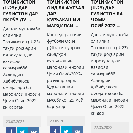
ТОҶИКИСТОН
ТОҶИКИСТОН
ТОҶИКИСТОН
(U-23): ДАР
ОИД БА ФУТЗАЛ
(U-23) ДАР
ГУЛИСТОН ДАР
ДАР
ГУЛИСТОН БА
ЯК РӮЗ ДУ ...
ҚУРЪАКАШИИ
ҶОМИ
МАРҲИЛАИ ...
ОСИЁ-2022 ...
Дастаи мунтахаби
Конфедератсияи
Дастаи мунтахаби
олимпии
футболи Осиё
олимпии
Тоҷикистон (U-23)
рӯйхати пурраи
Тоҷикистон (U-23)
таҳти роҳбарии
сабадҳои
таҳти роҳбарии
иҷрокунандаи
қуръакашии
иҷрокунандаи
вазифаи
марҳилаи ниҳоии
вазифаи
сармураббӣ
Ҷоми Осиё-2022-
сармураббӣ
Аслиддин
ро нашр кард.
Аслиддин
Ҳабибуллоев
Қуръакашии
Ҳабибуллоев
омодагиро ба
марҳилаи ниҳоии
омодагиҳоро ба
марҳилаи ниҳоии
мусобиқот 25 май
марҳилаи ниҳоии
Ҷоми Осиё-2022,
баргузор
Ҷоми Осиё-2022,
ки ҳафтаи
ки дар
23.05.2022
23.05.2022
22.05.2022