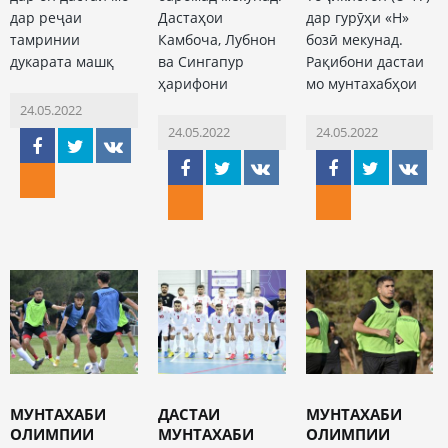
дар реҷаи
Дастаҳои
дар гурӯҳи «H»
тамринии
Камбоча, Лубнон
бозӣ мекунад.
дукарата машқ
ва Сингапур
Рақибони дастаи
ҳарифони
мо мунтахабҳои
24.05.2022
24.05.2022
24.05.2022
МУНТАХАБИ
ДАСТАИ
МУНТАХАБИ
ОЛИМПИИ
МУНТАХАБИ
ОЛИМПИИ