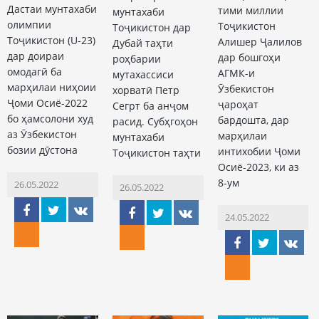
Дастаи мунтахаби
тими миллии
мунтахаби
олимпии
Тоҷикистон
Тоҷикистон дар
Тоҷикистон (U-23)
Алишер Ҷалилов
Дубай таҳти
дар доираи
дар бошгоҳи
роҳбарии
омодагӣ ба
АГМК-и
мутахассиси
марҳилаи ниҳоии
Ӯзбекистон
хорватӣ Петр
Ҷоми Осиё-2022
ҷароҳат
Сегрт ба анҷом
бо ҳамсолони худ
бардошта, дар
расид. Субҳгоҳон
аз Ӯзбекистон
марҳилаи
мунтахаби
бозии дӯстона
интихобии Ҷоми
Тоҷикистон таҳти
Осиё-2023, ки аз
8-ум
26.05.2022
26.05.2022
24.05.2022