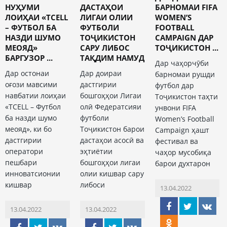
НУҲУМИ
ДАСТАҲОИ
БАРНОМАИ FIFA
ЛОИҲАИ «ТCELL
ЛИГАИ ОЛИИ
WOMEN’S
– ФУТБОЛ БА
ФУТБОЛИ
FOOTBALL
НАЗДИ ШУМО
ТОҶИКИСТОН
CAMPAIGN ДАР
МЕОЯД»
САРУ ЛИБОС
ТОҶИКИСТОН ...
БАРГУЗОР ...
ТАҚДИМ НАМУД
Дар чаҳорчӯби
Дар остонаи
Дар доираи
барномаи рушди
оғози мавсими
дастгирии
футбол дар
навбатии лоиҳаи
бошгоҳҳои Лигаи
Тоҷикистон таҳти
«TCELL – Футбол
олӣ Федератсияи
унвони FIFA
ба назди шумо
футболи
Women’s Football
меояд», ки бо
Тоҷикистон барои
Campaign ҳашт
дастгирии
дастаҳои асосӣ ва
фестивал ва
оператори
эҳтиётии
чаҳор мусобиқа
пешбари
бошгоҳҳои лигаи
барои духтарон
инноватсионии
олии кишвар сару
кишвар
либоси
13.04.2022
13.04.2022
13.04.2022