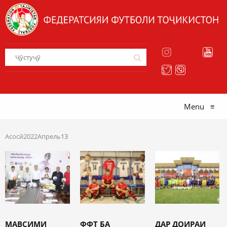
Menu
≡
Асосӣ
2022
Апрель
13
МАВСИМИ
ФФТ БА
ДАР ДОИРАИ