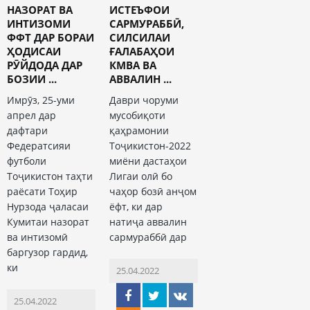
НАЗОРАТ ВА
ИСТЕЪФОИ
ИНТИЗОМИ
САРМУРАББӢ,
ФФТ ДАР БОРАИ
СИЛСИЛАИ
ҲОДИСАИ
ҒАЛАБАҲОИ
РӮЙДОДА ДАР
КМВА ВА
БОЗИИ ...
АВВАЛИН ...
Имрӯз, 25-уми
Даври чоруми
апрел дар
мусобиқоти
дафтари
қаҳрамонии
Федератсияи
Тоҷикистон-2022
футболи
миёни дастаҳои
Тоҷикистон таҳти
Лигаи олӣ бо
раёсати Тоҳир
чаҳор бозӣ анҷом
Нурзода ҷаласаи
ёфт, ки дар
Кумитаи назорат
натиҷа аввалин
ва интизомӣ
сармураббӣ дар
баргузор гардид,
ки
25.04.2022
25.04.2022