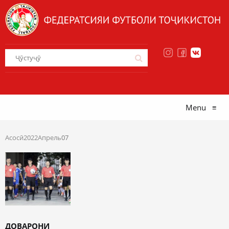
Menu
≡
Асосӣ
2022
Апрель
07
ДОВАРОНИ