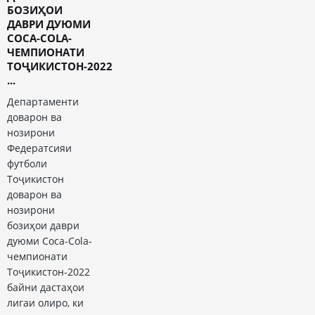
БОЗИҲОИ
ДАВРИ ДУЮМИ
COCA-COLA-
ЧЕМПИОНАТИ
ТОҶИКИСТОН-2022
...
Департаменти
доварон ва
нозирони
Федератсияи
футболи
Тоҷикистон
доварон ва
нозирони
бозиҳои даври
дуюми Coca-Cola-
чемпионати
Тоҷикистон-2022
байни дастаҳои
лигаи олиро, ки