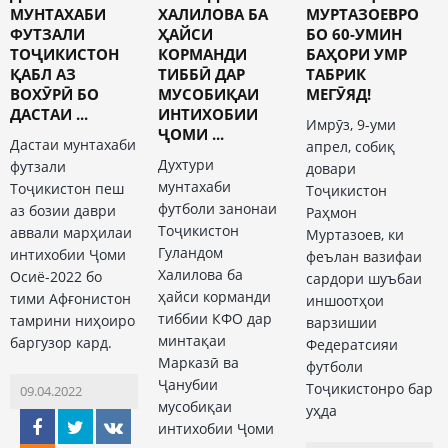
МУНТАХАБИ
ХАЛИЛОВА БА
МУРТАЗОЕВРО
ФУТЗАЛИ
ҲАЙСИ
БО 60-УМИН
ТОҶИКИСТОН
КОРМАНДИ
БАҲОРИ УМР
ҚАБЛ АЗ
ТИББӢ ДАР
ТАБРИК
ВОХӮРӢ БО
МУСОБИҚАИ
МЕГӮЯД!
ДАСТАИ ...
ИНТИХОБИИ
Имрӯз, 9-уми
ҶОМИ ...
Дастаи мунтахаби
апрел, собиқ
Духтури
футзали
довари
мунтахаби
Тоҷикистон пеш
Тоҷикистон
футболи занонаи
аз бозии даври
Раҳмон
Тоҷикистон
аввали марҳилаи
Муртазоев, ки
Гуландом
интихобии Ҷоми
феълан вазифаи
Халилова ба
Осиё-2022 бо
сардори шуъбаи
ҳайси корманди
тими Афғонистон
иншоотҳои
тиббии КФО дар
тамрини ниҳоиро
варзишии
минтақаи
баргузор кард.
Федератсияи
Марказӣ ва
футболи
Ҷанубии
Тоҷикистонро бар
09.04.2022
мусобиқаи
уҳда
интихобии Ҷоми