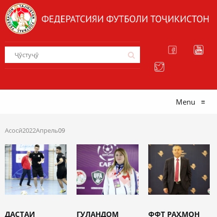
Menu
≡
Асосӣ
2022
Апрель
09
ДАСТАИ
ГУЛАНДОМ
ФФТ РАҲМОН