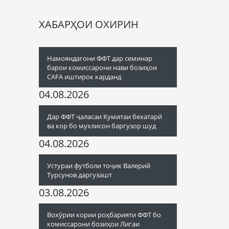
ХАБАРҲОИ ОХИРИН
Намояндагони ФФТ дар семинар
барои комиссарони нави бозиҳои
CAFA иштирок карданд
04.08.2026
Дар ФФТ ҷаласаи Кумитаи бехатарӣ
ва кор бо мухлисон баргузор шуд
04.08.2026
Устураи футболи тоҷик Валерий
Турсунов даргузашт
03.08.2026
Вохӯрии кории роҳбарияти ФФТ бо
комиссарони бозиҳои Лигаи