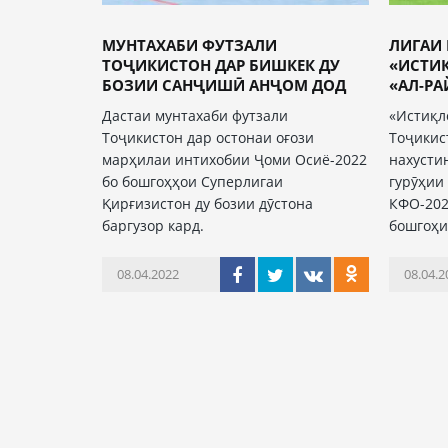
МУНТАХАБИ ФУТЗАЛИ
ЛИГАИ 
ТОҶИКИСТОН ДАР БИШКЕК ДУ
«ИСТИ
БОЗИИ САНҶИШӢ АНҶОМ ДОД
«АЛ-РАЙ
Дастаи мунтахаби футзали
«Истиқл
Тоҷикистон дар остонаи оғози
Тоҷикис
марҳилаи интихобии Ҷоми Осиё-2022
нахусти
бо бошгоҳҳои Суперлигаи
гурӯҳии
Қирғизистон ду бозии дӯстона
КФО-202
баргузор кард.
бошгоҳ
08.04.2022
08.04.2