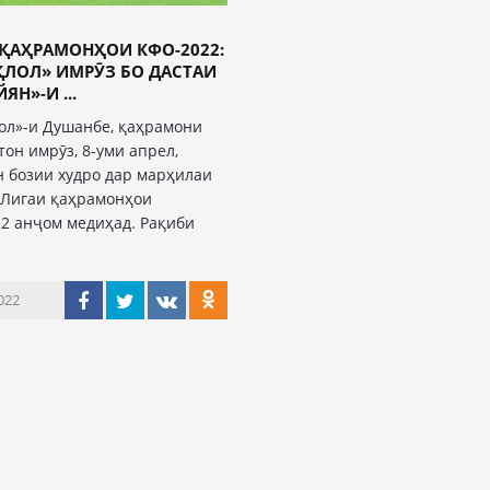
ҚАҲРАМОНҲОИ КФО-2022:
ҚЛОЛ» ИМРӮЗ БО ДАСТАИ
ЯН»-И ...
ол»-и Душанбе, қаҳрамони
тон имрӯз, 8-уми апрел,
н бозии худро дар марҳилаи
 Лигаи қаҳрамонҳои
2 анҷом медиҳад. Рақиби
и
022