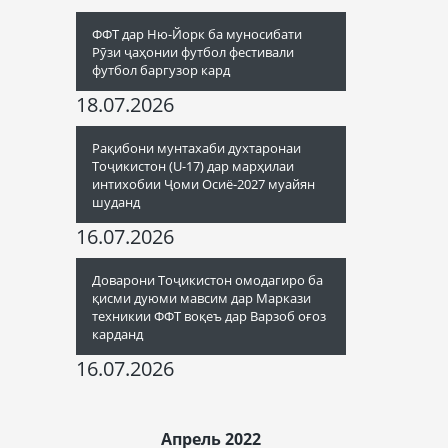
ФФТ дар Ню-Йорк ба муносибати
Рӯзи ҷаҳонии футбол фестивали
футбол баргузор кард
18.07.2026
Рақибони мунтахаби духтаронаи
Тоҷикистон (U-17) дар марҳилаи
интихобии Ҷоми Осиё-2027 муайян
шуданд
16.07.2026
Доварони Тоҷикистон омодагиро ба
қисми дуюми мавсим дар Маркази
техникии ФФТ воқеъ дар Варзоб оғоз
карданд
16.07.2026
Апрель 2022