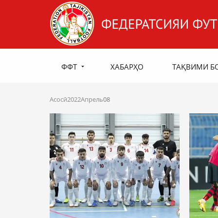
ФФТ
ХАБАРҲО
ТАҚВИМИ Б
Асосӣ
2022
Апрель
08