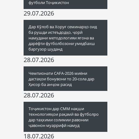
футболи Тоҷикистон
29.07.2026
Дар Кӯлоб ва Хоруғ семинарҳо оид
ба рушди истеъдодҳо, ҷорӣ
намудани методологияи ягона ва
дарёфти футболбозони умедбахш
баргузор шуданд
28.07.2026
Чемпионати CAFA-2026 миёни
дастаҳои бонувони то 20-сола дар
Ҳисор ба анҷом расид
28.07.2026
Тоҷикистон дар СММ нақши
технологияҳои рақамӣ ва футболро
дар таҳкими солимии равонии
ҷавонон муаррифӣ намуд
18.07.2026