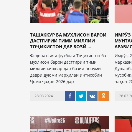
ТАШАККУР БА МУХЛИСОН БАРОИ
ИМРӮЗ
ДАСТГИРИИ ТИМИ МИЛЛИИ
МУНТА
ТОҶИКИСТОН ДАР БОЗӢ ...
АРАБИС
Федератсияи футболи Тоҷикистон ба
Имрӯз, 
мухлисон барои дастгирии тими
маркази
миллии кишвар дар бозии чоруми
Душанбе
даври дуюми марҳилаи интихобии
мусобиқ
Ҷоми ҷаҳон-2026 дар
ҷаҳон-2
28.03.2024
26.03.2