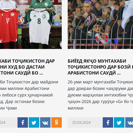
ХАБИ ТОҶИКИСТОН ДАР
БИЁЕД ЯКҶО МУНТАХАБИ
НИ ХУД БО ДАСТАИ
ТОҶИКИСТОНРО ДАР БОЗӢ 
ТОНИ САУДӢ БО ...
АРАБИСТОНИ САУДӢ ...
би Тоҷикистон дар майдони
26-уми март мунтахаби Тоҷики
тими миллии Арабистони
дар доираи бозии чаҳоруми да
о либоси сурх ҳунарнамоӣ
дуюми марҳилаи интихобии Ҷ
д. Дар остонаи бозии
ҷаҳон-2026 дар гурӯҳи «G» бо 
ии Ҷоми
миллии
024
25.03.2024