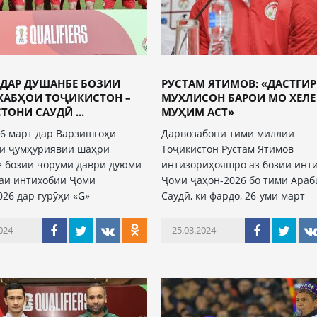
 ДАР ДУШАНБЕ БОЗИИ
РУСТАМ ЯТИМОВ: «ДАСТГИ
ХАБҲОИ ТОҶИКИСТОН –
МУХЛИСОН БАРОИ МО ХЕЛЕ
ТОНИ САУДӢ ...
МУҲИМ АСТ»
26 март дар Варзишгоҳи
Дарвозабони тими миллии
и ҷумҳуриявии шаҳри
Тоҷикистон Рустам Ятимов
 бозии чоруми даври дуюми
интизориҳояшро аз бозии инт
аи интихобии Ҷоми
Ҷоми ҷаҳон-2026 бо тими Араб
026 дар гурӯҳи «G»
Саудӣ, ки фардо, 26-уми март
024
25.03.2024