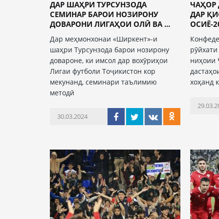
ДАР ШАҲРИ ТУРСУНЗОДА
ЧАҲОР
СЕМИНАР БАРОИ НОЗИРОНУ
ДАР Қ
ДОВАРОНИ ЛИГАҲОИ ОЛӢ ВА ...
ОСИЁ-202
Дар меҳмонхонаи «Ширкент»-и
Конфеде
шаҳри Турсунзода барои нозирону
рӯйхати
довароне, ки имсол дар вохӯриҳои
ниҳоии 
Лигаи футболи Тоҷикистон кор
дастаҳо
мекунанд, семинари таълимию
хоҳанд 
методӣ
29.03.2
30.03.2024