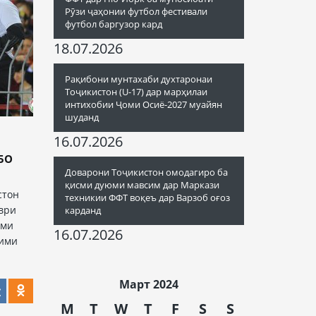
Рӯзи ҷаҳонии футбол фестивали
футбол баргузор кард
18.07.2026
Рақибони мунтахаби духтаронаи
Тоҷикистон (U-17) дар марҳилаи
интихобии Ҷоми Осиё-2027 муайян
шуданд
16.07.2026
БО
Доварони Тоҷикистон омодагиро ба
қисми дуюми мавсим дар Маркази
стон
техникии ФФТ воқеъ дар Варзоб оғоз
ври
карданд
оми
16.07.2026
тими
Март 2024
M
T
W
T
F
S
S