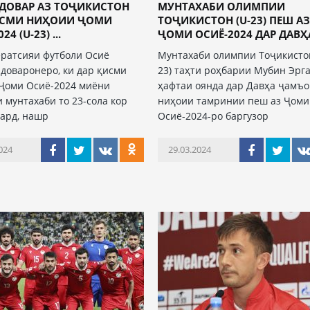
 ДОВАР АЗ ТОҶИКИСТОН
МУНТАХАБИ ОЛИМПИИ
ИСМИ НИҲОИИ ҶОМИ
ТОҶИКИСТОН (U-23) ПЕШ А
4 (U-23) ...
ҶОМИ ОСИЁ-2024 ДАР ДАВҲА 
ратсияи футболи Осиё
Мунтахаби олимпии Тоҷикистон
 доваронеро, ки дар қисми
23) таҳти роҳбарии Мубин Эрг
Ҷоми Осиё-2024 миёни
ҳафтаи оянда дар Давҳа ҷамъ
и мунтахаби то 23-сола кор
ниҳоии тамринии пеш аз Ҷоми
кард, нашр
Осиё-2024-ро баргузор
024
29.03.2024