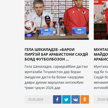
ГЕЛА ШЕКИЛАДЗЕ: «БАРОИ
МУНТА
ПИРӮЗӢ БАР АРАБИСТОНИ САУДӢ
МАЙДО
БОЯД ФУТБОЛБОЗОН ...
АРАБИС
Гела Шекиладзе, сармураббии дастаи
Мунтаха
мунтахаби Тоҷикистон дар бораи
худ бо 
омодагии даста ба бозии чаҳоруми
Саудӣ б
даври дуюми марҳилаи интихобии
менамоя
Ҷоми ҷаҳон-2026 дар
интихоб
25.03.2024
25.03.2