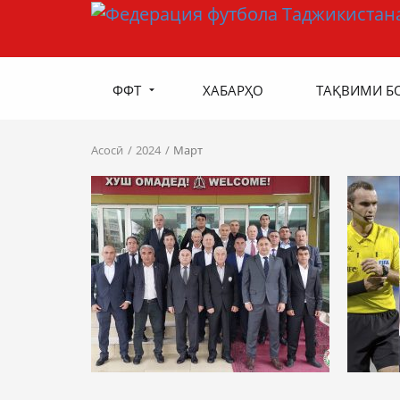
ФФТ
ХАБАРҲО
ТАҚВИМИ Б
Асосӣ
2024
Март