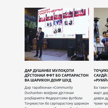
ДАР ДУШАНБЕ МУЛОҚОТИ
ТОҶИК
ДӮСТОНАИ ФФТ БО САРПАРАСТОН
САУДӢ
ВА ШАРИКОН ДОИР ШУД
«РУМӢ»
Дар тарабхонаи «Community
Ба тава
Dushanbe» вохӯрии дӯстонаи
март да
роҳбарияти Федератсияи футболи
даври д
Тоҷикистон бо сарпарастону шарикон
Ҷоми ҷа