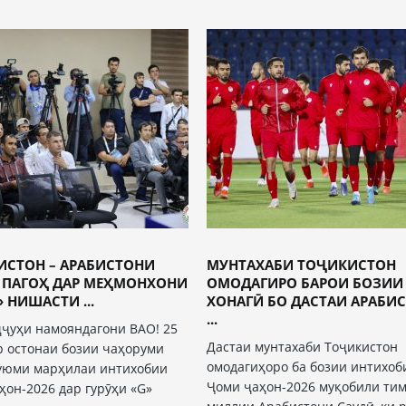
ИСТОН – АРАБИСТОНИ
МУНТАХАБИ ТОҶИКИСТОН
: ПАГОҲ ДАР МЕҲМОНХОНИ
ОМОДАГИРО БАРОИ БОЗИИ
 НИШАСТИ ...
ХОНАГӢ БО ДАСТАИ АРАБИ
...
ҷҷуҳи намояндагони ВАО! 25
Дастаи мунтахаби Тоҷикистон
р остонаи бозии чаҳоруми
омодагиҳоро ба бозии интихоб
уюми марҳилаи интихобии
Ҷоми ҷаҳон-2026 муқобили ти
ҳон-2026 дар гурӯҳи «G»