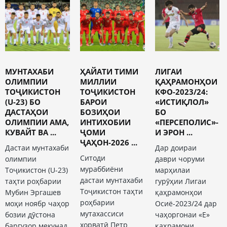
МУНТАХАБИ
ҲАЙАТИ ТИМИ
ЛИГАИ
ОЛИМПИИ
МИЛЛИИ
ҚАҲРАМОНҲОИ
ТОҶИКИСТОН
ТОҶИКИСТОН
КФО-2023/24:
(U-23) БО
БАРОИ
«ИСТИҚЛОЛ»
ДАСТАҲОИ
БОЗИҲОИ
БО
ОЛИМПИИ АМА,
ИНТИХОБИИ
«ПЕРСЕПОЛИС»-
КУВАЙТ ВА ...
ҶОМИ
И ЭРОН ...
ҶАҲОН-2026 ...
Дастаи мунтахаби
Дар доираи
Ситоди
олимпии
даври чоруми
мураббиёни
Тоҷикистон (U-23)
марҳилаи
дастаи мунтахаби
таҳти роҳбарии
гурӯҳии Лигаи
Тоҷикистон таҳти
Мубин Эргашев
қаҳрамонҳои
роҳбарии
моҳи ноябр чаҳор
Осиё-2023/24 дар
мутахассиси
бозии дӯстона
чаҳоргонаи «Е»
хорватӣ Петр
баргузор мекунад,
қаҳрамони