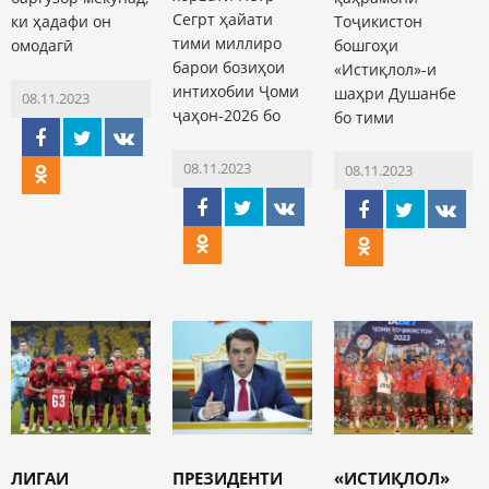
Сегрт ҳайати
ки ҳадафи он
Тоҷикистон
тими миллиро
омодагӣ
бошгоҳи
барои бозиҳои
«Истиқлол»-и
интихобии Ҷоми
шаҳри Душанбе
08.11.2023
ҷаҳон-2026 бо
бо тими
08.11.2023
08.11.2023
ЛИГАИ
ПРЕЗИДЕНТИ
«ИСТИҚЛОЛ»