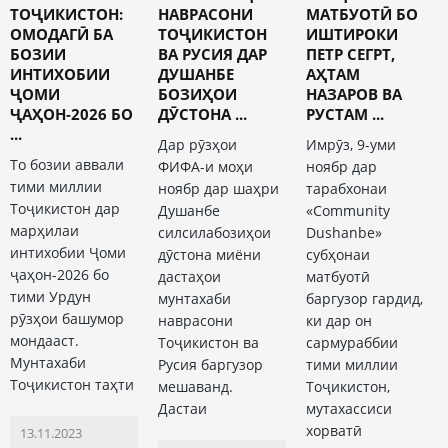
ТОҶИКИСТОН:
НАВРАСОНИ
МАТБУОТӢ БО
ОМОДАГӢ БА
ТОҶИКИСТОН
ИШТИРОКИ
БОЗИИ
ВА РУСИЯ ДАР
ПЕТР СЕГРТ,
ИНТИХОБИИ
ДУШАНБЕ
АҲТАМ
ҶОМИ
БОЗИҲОИ
НАЗАРОВ ВА
ҶАҲОН-2026 БО
ДӮСТОНА ...
РУСТАМ ...
...
Дар рӯзҳои
Имрӯз, 9-уми
То бозии аввали
ФИФА-и моҳи
ноябр дар
тими миллии
ноябр дар шаҳри
тарабхонаи
Тоҷикистон дар
Душанбе
«Community
марҳилаи
силсилабозиҳои
Dushanbe»
интихобии Ҷоми
дӯстона миёни
субҳонаи
ҷаҳон-2026 бо
дастаҳои
матбуотӣ
тими Урдун
мунтахаби
баргузор гардид,
рӯзҳои башумор
наврасони
ки дар он
мондааст.
Тоҷикистон ва
сармураббии
Мунтахаби
Русия баргузор
тими миллии
Тоҷикистон таҳти
мешаванд.
Тоҷикистон,
Дастаи
мутахассиси
хорватӣ
13.11.2023