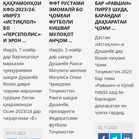
ҚАҲРАМОНҲОИ
ФФТ РУСТАМИ
БАР «РАВШАН»
КФО-2023/24:
ЭМОМАЛӢ БО
ПИРӮЗ ШУДА,
ИМРӮЗ
ҶОМЕАИ
БАРАНДАИ
«ИСТИҚЛОЛ»
ФУТБОЛИ
ДАҲКАРАТАИ
БО
КИШВАР
ҶОМИ ...
«ПЕРСЕПОЛИС»-
МУЛОҚОТ
Дастаи
И ЭРОН ...
АНҶОМ ...
«Истиқлол»-и
Имрӯз, 7 ноябр
Имрӯз, 3 ноябр
Душанбе дар
дар Варзишгоҳи
дар шаҳри
бозии ниҳоии
марказии
Душанбе Раиси
Ҷоми
ҷумҳуриявии
Маҷлиси миллии
Тоҷикистон-2023
шаҳри Душанбе
Маҷлиси Олии
бар тими
бозии даври
Ҷумҳурии
«Равшан»-и Кӯлоб
чоруми марҳилаи
Тоҷикистон,
пирӯз шуд ва
гурӯҳии Лигаи
Раиси шаҳри
барандаи
қаҳрамонҳои
Душанбе,
даҳкаратаи ин
Осиё-2023/24 дар
президенти
ҷоиза гардид.
чаҳоргонаи «Е»
Федератсияи
футболи
02.11.2023
Тоҷикистон
07.11.2023