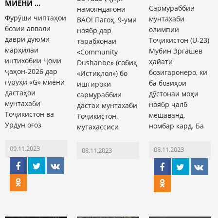
МИЁНИ ...
Сармураббии
намояндагони
Фурӯши чиптаҳои
мунтахаби
ВАО! Пагоҳ, 9-уми
бозии аввали
олимпии
ноябр дар
даври дуюми
Тоҷикистон (U-23)
тарабхонаи
марҳилаи
Мубин Эргашев
«Community
интихобии Ҷоми
ҳайати
Dushanbe» (собиқ
ҷаҳон-2026 дар
бозигаронеро, ки
«Истиқлол») бо
гурӯҳи «G» миёни
ба бозиҳои
иштироки
дастаҳои
дӯстонаи моҳи
сармураббии
мунтахаби
ноябр ҷалб
дастаи мунтахаби
Тоҷикистон ва
мешаванд,
Тоҷикистон,
Урдун оғоз
номбар кард. Ба
мутахассиси
09.11.2023
08.11.2023
08.11.2023