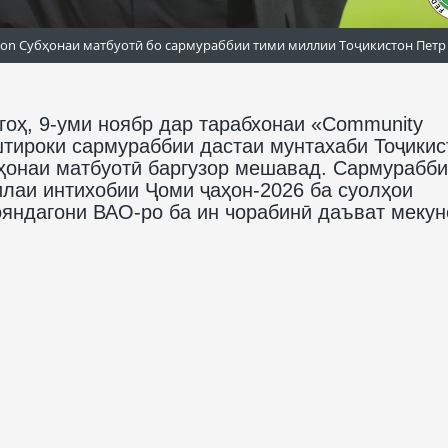
on Субҳонаи матбуотӣ бо сармураббии тими миллии Тоҷикистон Петр
гоҳ, 9-уми ноябр дар тарабхонаи «Community
штироки сармураббии дастаи мунтахаби Тоҷикис
бҳонаи матбуотӣ баргузор мешавад. Сармурабб
илаи интихобии Ҷоми ҷаҳон-2026 ба суолҳои
ояндагони ВАО-ро ба ин чорабинӣ даъват мекун