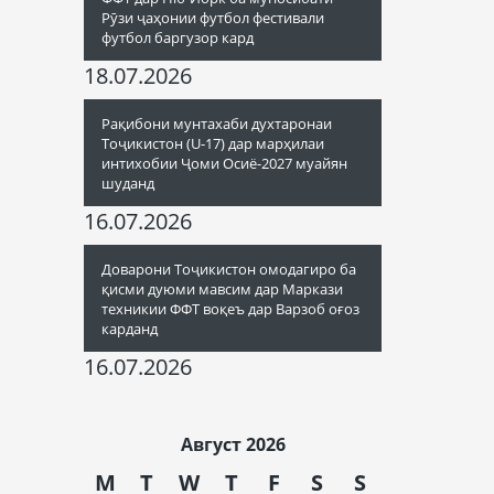
Рӯзи ҷаҳонии футбол фестивали
футбол баргузор кард
18.07.2026
Рақибони мунтахаби духтаронаи
Тоҷикистон (U-17) дар марҳилаи
интихобии Ҷоми Осиё-2027 муайян
шуданд
16.07.2026
Доварони Тоҷикистон омодагиро ба
қисми дуюми мавсим дар Маркази
техникии ФФТ воқеъ дар Варзоб оғоз
карданд
16.07.2026
Август 2026
M
T
W
T
F
S
S