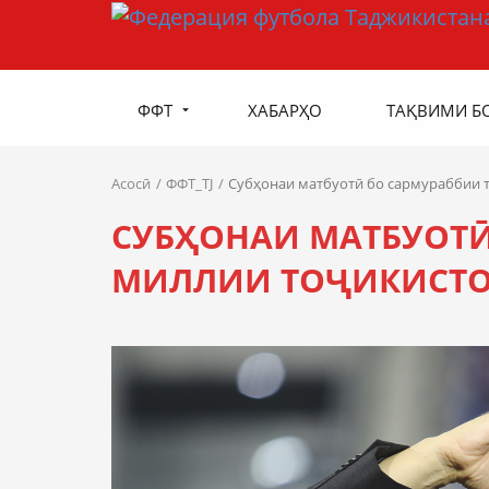
ФФТ
ХАБАРҲО
ТАҚВИМИ Б
Асосӣ
ФФТ_TJ
Субҳонаи матбуотӣ бо сармураббии 
СУБҲОНАИ МАТБУОТӢ
МИЛЛИИ ТОҶИКИСТОН