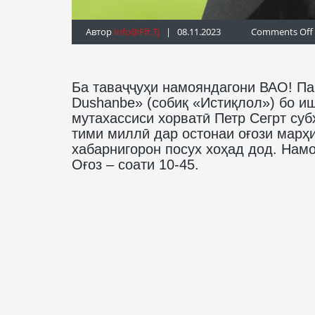
Автор
Info@fft.tj
| 08.11.2023
Comments Off
Ба таваҷҷуҳи намояндагони ВАО! Па
Dushanbe» (собиқ «Истиқлол») бо и
мутахассиси хорватӣ Петр Сегрт су
тими миллӣ дар остонаи оғози марҳ
хабарнигорон посух хоҳад дод. Нам
Оғоз – соати 10-45.