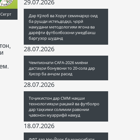
29.07.2026
 Сегрт
Дар Кӯлоб ва Хоруғ семинарҳо оид
ба рушди истеъдодҳо, ҷорӣ
намудани методологияи ягона ва
дарёфти футболбозони умедбахш
баргузор шуданд
тон,
28.07.2026
ии
Чемпионати CAFA-2026 миёни
ем.
дастаҳои бонувони то 20-сола дар
Ҳисор ба анҷом расид
28.07.2026
Тоҷикистон дар СММ нақши
технологияҳои рақамӣ ва футболро
дар таҳкими солимии равонии
ҷавонон муаррифӣ намуд
18.07.2026
ФФТ дар Ню-Йорк ба муносибати