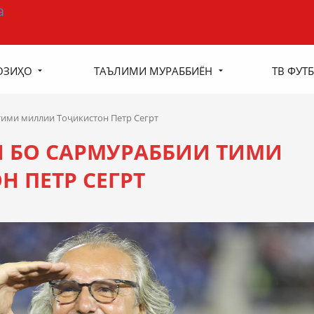
ОЗИҲО
ТАЪЛИМИ МУРАББИЁН
ТВ ФУТБ
тими миллии Тоҷикистон Петр Сегрт
 БО САРМУРАББИИ ТИМИ
 ПЕТР СЕГРТ