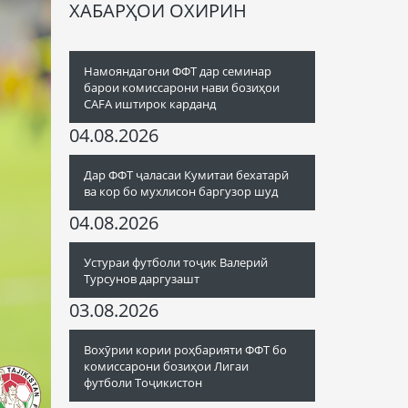
ХАБАРҲОИ ОХИРИН
Намояндагони ФФТ дар семинар
барои комиссарони нави бозиҳои
CAFA иштирок карданд
04.08.2026
Дар ФФТ ҷаласаи Кумитаи бехатарӣ
ва кор бо мухлисон баргузор шуд
04.08.2026
Устураи футболи тоҷик Валерий
Турсунов даргузашт
03.08.2026
Вохӯрии кории роҳбарияти ФФТ бо
комиссарони бозиҳои Лигаи
футболи Тоҷикистон