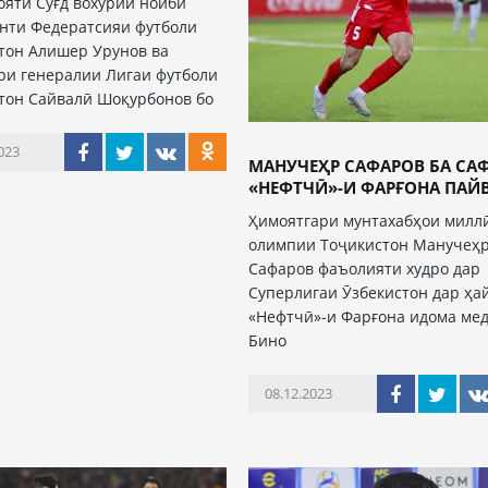
ояти Суғд вохӯрии ноиби
нти Федератсияи футболи
тон Алишер Урунов ва
ри генералии Лигаи футболи
тон Сайвалӣ Шоқурбонов бо
023
МАНУЧЕҲР САФАРОВ БА СА
«НЕФТЧӢ»-И ФАРҒОНА ПАЙ
Ҳимоятгари мунтахабҳои милл
олимпии Тоҷикистон Манучеҳ
Сафаров фаъолияти худро дар
Суперлигаи Ӯзбекистон дар ҳа
«Нефтчӣ»-и Фарғона идома мед
Бино
08.12.2023