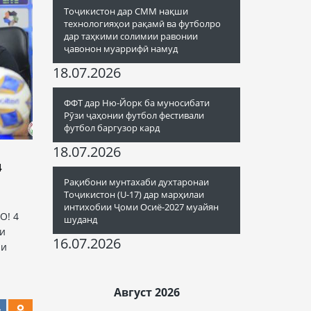
Тоҷикистон дар СММ нақши
технологияҳои рақамӣ ва футболро
дар таҳкими солимии равонии
ҷавонон муаррифӣ намуд
18.07.2026
ФФТ дар Ню-Йорк ба муносибати
Рӯзи ҷаҳонии футбол фестивали
футбол баргузор кард
18.07.2026
4
Рақибони мунтахаби духтаронаи
Тоҷикистон (U-17) дар марҳилаи
интихобии Ҷоми Осиё-2027 муайян
О! 4
шуданд
ри
16.07.2026
аи
Август 2026