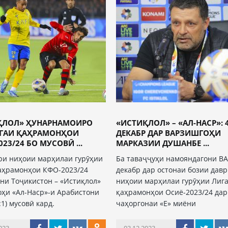
ҚЛОЛ» ҲУНАРНАМОИРО
«ИСТИҚЛОЛ» – «АЛ-НАСР»: 
ИГАИ ҚАҲРАМОНҲОИ
ДЕКАБР ДАР ВАРЗИШГОҲИ
023/24 БО МУСОВӢ ...
МАРКАЗИИ ДУШАНБЕ ...
ри ниҳоии марҳилаи гурӯҳии
Ба таваҷҷуҳи намояндагони ВА
аҳрамонҳои КФО-2023/24
декабр дар остонаи бозии дав
ни Тоҷикистон – «Истиқлол»
ниҳоии марҳилаи гурӯҳии Лиг
оҳи «Ал-Наср»-и Арабистони
қаҳрамонҳои Осиё-2023/24 дар
:1) мусовӣ кард.
чаҳоргонаи «Е» миёни