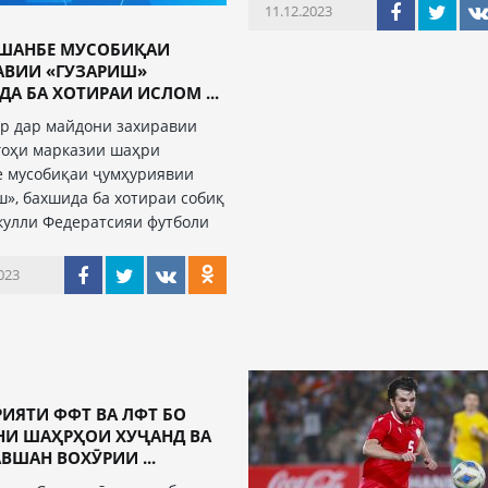
11.12.2023
УШАНБЕ МУСОБИҚАИ
АВИИ «ГУЗАРИШ»
А БА ХОТИРАИ ИСЛОМ ...
бр дар майдони захиравии
оҳи марказии шаҳри
 мусобиқаи ҷумҳуриявии
ш», бахшида ба хотираи собиқ
кулли Федератсияи футболи
023
ИЯТИ ФФТ ВА ЛФТ БО
НИ ШАҲРҲОИ ХУҶАНД ВА
ВШАН ВОХӮРИИ ...