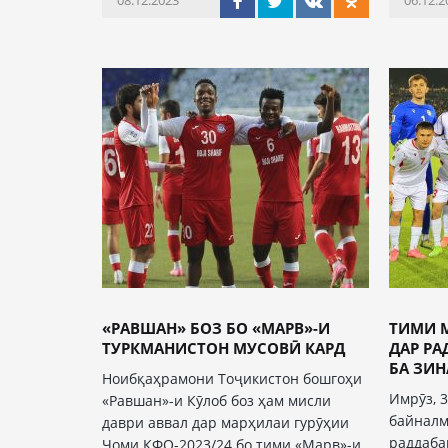
08.12.2023
06.12.2
«РАВШАН» БОЗ БО «МАРВ»-И
ТИМИ 
ТУРКМАНИСТОН МУСОВӢ КАРД
ДАР Р
БА ЗИНА
Ноибқаҳрамони Тоҷикистон бошгоҳи
Имрӯз, 
«Равшан»-и Кӯлоб боз ҳам мисли
байналм
даври аввал дар марҳилаи гурӯҳии
раддаба
Ҷоми КФО-2023/24 бо тими «Марв»-и