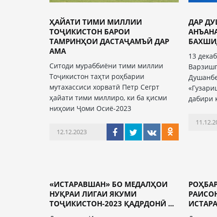
ҲАЙАТИ ТИМИ МИЛЛИИ
ДАР Д
ТОҶИКИСТОН БАРОИ
АНЪАН
ТАМРИНҲОИ ДАСТАҶАМЪӢ ДАР
БАХШИД
АМА
13 дека
Ситоди мураббиёни тими миллии
Варзишг
Тоҷикистон таҳти роҳбарии
Душанбе
мутахассиси хорватӣ Петр Сегрт
«Гузари
ҳайати тими миллиро, ки ба қисми
дабири 
ниҳоии Ҷоми Осиё-2023
11.12.2
12.12.2023
«ИСТАРАВШАН» БО МЕДАЛҲОИ
РОҲБАР
НУҚРАИ ЛИГАИ ЯКУМИ
РАИСО
ТОҶИКИСТОН-2023 ҚАДРДОНӢ ...
ИСТАРА