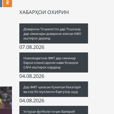
ХАБАРҲОИ ОХИРИН
Доварони Тоҷикистон дар Тошканд
дар семинари доварони элитаи КФО
иштирок доранд
07.08.2026
Намояндагони ФФТ дар семинар
барои комиссарони нави бозиҳои
CAFA иштирок карданд
04.08.2026
Дар ФФТ ҷаласаи Кумитаи бехатарӣ
ва кор бо мухлисон баргузор шуд
04.08.2026
Устураи футболи тоҷик Валерий