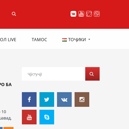
ОЛ LIVE
ТАМОС
ТОҶИКИ
О БА
и
 10
шавад,