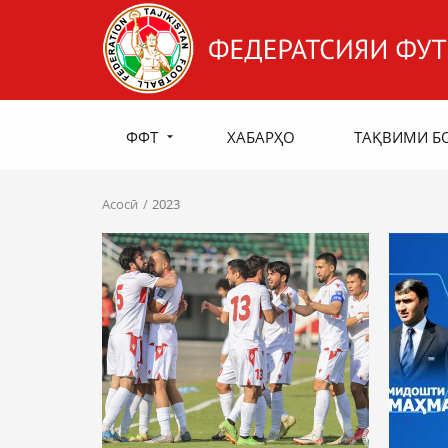
ФФТ
ХАБАРҲО
ТАҚВИМИ Б
Асосӣ
2023