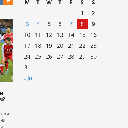
M
T
W
T
F
S
S
1
2
3
4
5
6
7
8
9
10
11
12
13
14
15
16
17
18
19
20
21
22
23
24
25
26
27
28
29
30
31
« Jul
МИ
ОЗӢ
бозии
ҳии
аи