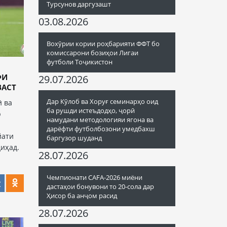
Турсунов даргузашт
03.08.2026
Вохӯрии кории роҳбарияти ФФТ бо
комиссарони бозиҳои Лигаи
футболи Тоҷикистон
ФИ
29.07.2026
ВАСТ
Дар Кӯлоб ва Хоруғ семинарҳо оид
ӣ ва
ба рушди истеъдодҳо, ҷорӣ
р
намудани методологияи ягона ва
дарёфти футболбозони умедбахш
йати
баргузор шуданд
иҳад.
28.07.2026
Чемпионати CAFA-2026 миёни
дастаҳои бонувони то 20-сола дар
Ҳисор ба анҷом расид
28.07.2026