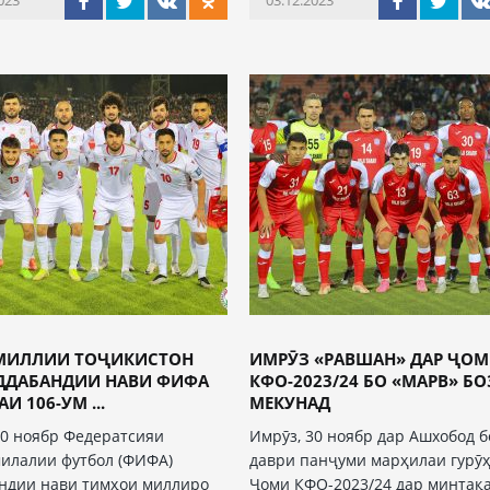
023
03.12.2023
МИЛЛИИ ТОҶИКИСТОН
ИМРӮЗ «РАВШАН» ДАР ҶО
АДДАБАНДИИ НАВИ ФИФА
КФО-2023/24 БО «МАРВ» Б
И 106-УМ ...
МЕКУНАД
30 ноябр Федератсияи
Имрӯз, 30 ноябр дар Ашхобод 
илалии футбол (ФИФА)
даври панҷуми марҳилаи гурӯ
ндии нави тимҳои миллиро
Ҷоми КФО-2023/24 дар минтақ