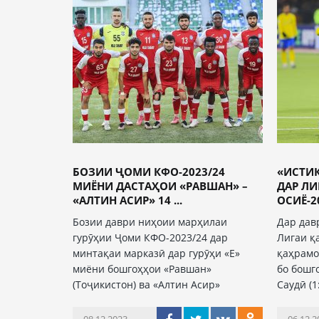
БОЗИИ ҶОМИ КФО-2023/24
«ИСТИ
МИЁНИ ДАСТАҲОИ «РАВШАН» –
ДАР Л
«АЛТИН АСИР» 14 ...
ОСИЁ-2
Бозии даври ниҳоии марҳилаи
Дар дав
гурӯҳии Ҷоми КФО-2023/24 дар
Лигаи қ
минтақаи марказӣ дар гурӯҳи «Е»
қаҳрамо
миёни бошгоҳҳои «Равшан»
бо бошг
(Тоҷикистон) ва «Алтин Асир»
Саудӣ (1