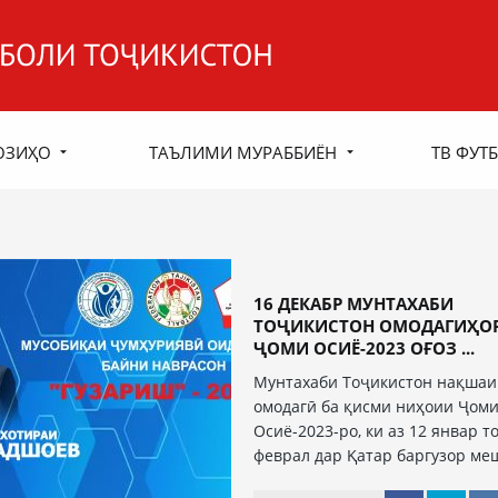
ОЗИҲО
ТАЪЛИМИ МУРАББИЁН
ТВ ФУТБ
16 ДЕКАБР МУНТАХАБИ
ТОҶИКИСТОН ОМОДАГИҲОР
ҶОМИ ОСИЁ-2023 ОҒОЗ ...
Мунтахаби Тоҷикистон нақшаи
омодагӣ ба қисми ниҳоии Ҷом
Осиё-2023-ро, ки аз 12 январ то
феврал дар Қатар баргузор ме