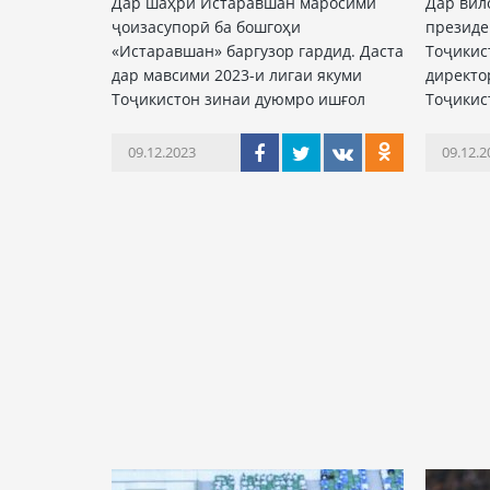
Дар шаҳри Истаравшан маросими
Дар вил
ҷоизасупорӣ ба бошгоҳи
президе
«Истаравшан» баргузор гардид. Даста
Тоҷикис
дар мавсими 2023-и лигаи якуми
директо
Тоҷикистон зинаи дуюмро ишғол
Тоҷикис
09.12.2023
09.12.2