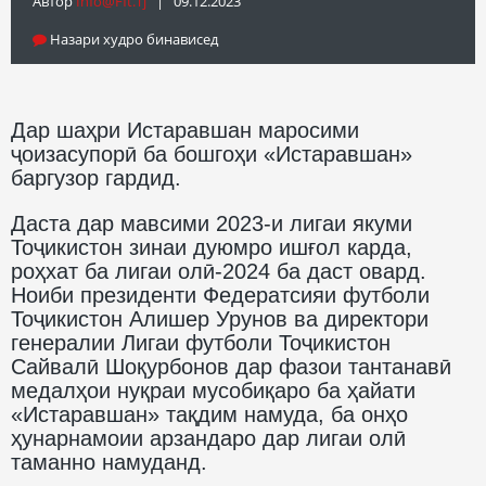
Автор
Info@fft.tj
| 09.12.2023
Назари худро бинависед
Дар шаҳри Истаравшан маросими
ҷоизасупорӣ ба бошгоҳи «Истаравшан»
баргузор гардид.
Даста дар мавсими 2023-и лигаи якуми
Тоҷикистон зинаи дуюмро ишғол карда,
роҳхат ба лигаи олӣ-2024 ба даст овард.
Ноиби президенти Федератсияи футболи
Тоҷикистон Алишер Урунов ва директори
генералии Лигаи футболи Тоҷикистон
Сайвалӣ Шоқурбонов дар фазои тантанавӣ
медалҳои нуқраи мусобиқаро ба ҳайати
«Истаравшан» тақдим намуда, ба онҳо
ҳунарнамоии арзандаро дар лигаи олӣ
таманно намуданд.