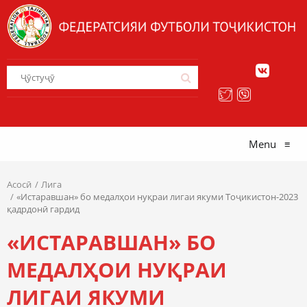
Menu
≡
Асосӣ
Лига
«Истаравшан» бо медалҳои нуқраи лигаи якуми Тоҷикистон-2023
қадрдонӣ гардид
«ИСТАРАВШАН» БО
МЕДАЛҲОИ НУҚРАИ
ЛИГАИ ЯКУМИ