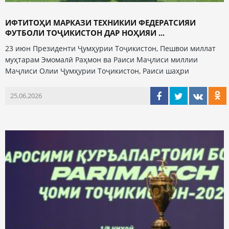
ИФТИТОҲИ МАРКАЗИ ТЕХНИКИИ ФЕДЕРАТСИЯИ
ФУТБОЛИ ТОҶИКИСТОН ДАР НОҲИЯИ ...
23 июн Президенти Ҷумҳурии Тоҷикистон, Пешвои миллат
муҳтарам Эмомалӣ Раҳмон ва Раиси Маҷлиси миллии
Маҷлиси Олии Ҷумҳурии Тоҷикистон, Раиси шаҳри
25.06.2026