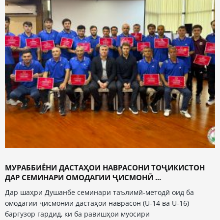
МУРАББИЁНИ ДАСТАҲОИ НАВРАСОНИ ТОҶИКИСТОН
ДАР СЕМИНАРИ ОМОДАГИИ ҶИСМОНӢ ...
Дар шаҳри Душанбе семинари таълимӣ-методӣ оид ба
омодагии ҷисмонии дастаҳои наврасон (U-14 ва U-16)
баргузор гардид, ки ба равишҳои муосири