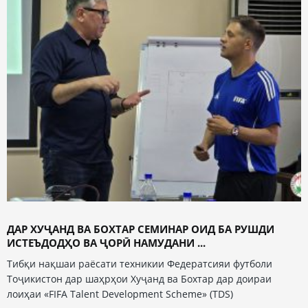
ДАР ХУҶАНД ВА БОХТАР СЕМИНАР ОИД БА РУШДИ
ИСТЕЪДОДҲО ВА ҶОРӢ НАМУДАНИ ...
Тибқи нақшаи раёсати техникии Федератсияи футболи
Тоҷикистон дар шаҳрҳои Хуҷанд ва Бохтар дар доираи
лоиҳаи «FIFA Talent Development Scheme» (TDS)