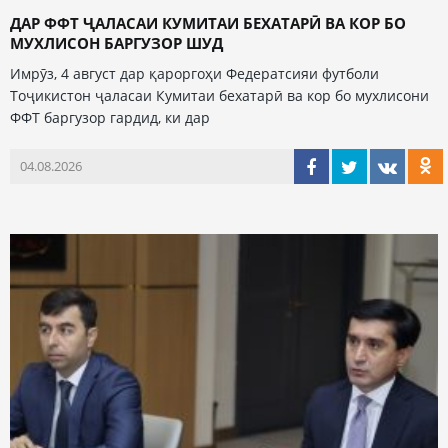
ДАР ФФТ ҶАЛАСАИ КУМИТАИ БЕХАТАРӢ ВА КОР БО
МУХЛИСОН БАРГУЗОР ШУД
Имрӯз, 4 август дар қароргоҳи Федератсияи футболи
Тоҷикистон ҷаласаи Кумитаи бехатарӣ ва кор бо мухлисони
ФФТ баргузор гардид, ки дар
04.08.2026