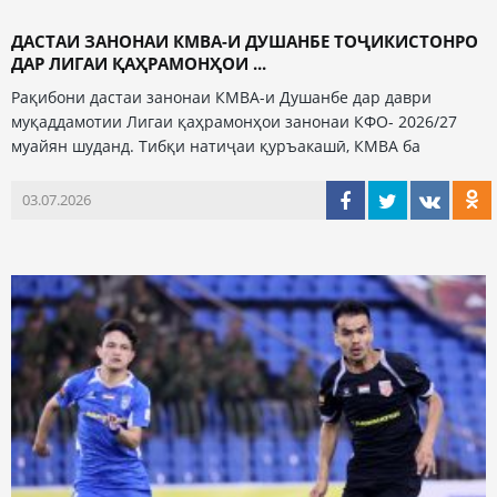
ДАСТАИ ЗАНОНАИ КМВА-И ДУШАНБЕ ТОҶИКИСТОНРО
ДАР ЛИГАИ ҚАҲРАМОНҲОИ ...
Рақибони дастаи занонаи КМВА-и Душанбе дар даври
муқаддамотии Лигаи қаҳрамонҳои занонаи КФО- 2026/27
муайян шуданд. Тибқи натиҷаи қуръакашӣ, КМВА ба
03.07.2026