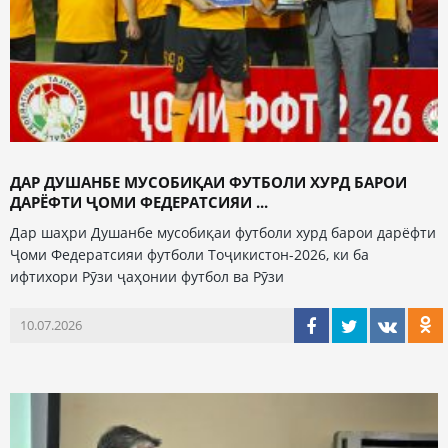
ДАР ДУШАНБЕ МУСОБИҚАИ ФУТБОЛИ ХУРД БАРОИ
ДАРЁФТИ ҶОМИ ФЕДЕРАТСИЯИ ...
Дар шаҳри Душанбе мусобиқаи футболи хурд барои дарёфти
Ҷоми Федератсияи футболи Тоҷикистон-2026, ки ба
ифтихори Рӯзи ҷаҳонии футбол ва Рӯзи
10.07.2026