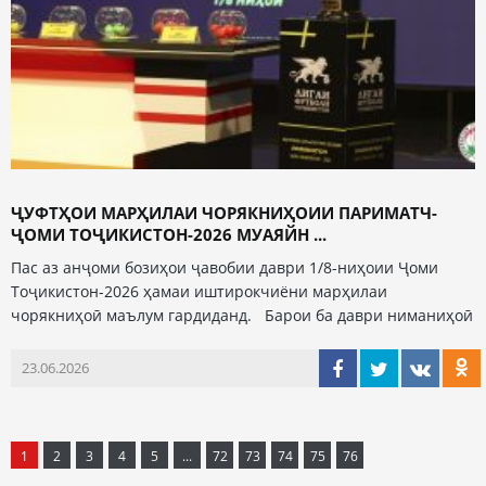
ҶУФТҲОИ МАРҲИЛАИ ЧОРЯКНИҲОИИ ПАРИМАТЧ-
ҶОМИ ТОҶИКИСТОН-2026 МУАЯЙН ...
Пас аз анҷоми бозиҳои ҷавобии даври 1/8-ниҳоии Ҷоми
Тоҷикистон-2026 ҳамаи иштирокчиёни марҳилаи
чорякниҳоӣ маълум гардиданд. Барои ба даври ниманиҳоӣ
23.06.2026
1
2
3
4
5
...
72
73
74
75
76