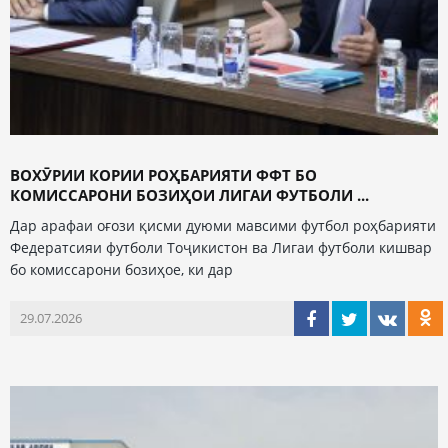
ВОХӮРИИ КОРИИ РОҲБАРИЯТИ ФФТ БО
КОМИССАРОНИ БОЗИҲОИ ЛИГАИ ФУТБОЛИ ...
Дар арафаи оғози қисми дуюми мавсими футбол роҳбарияти
Федератсияи футболи Тоҷикистон ва Лигаи футболи кишвар
бо комиссарони бозиҳое, ки дар
29.07.2026