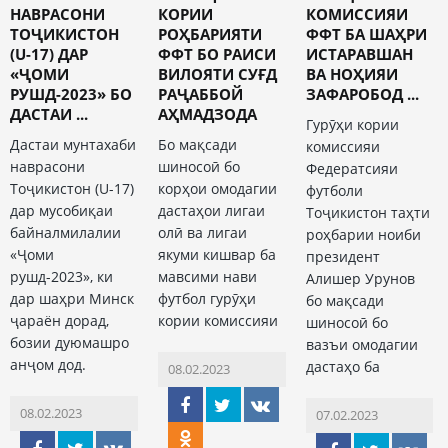
НАВРАСОНИ
КОРИИ
КОМИССИЯИ
ТОҶИКИСТОН
РОҲБАРИЯТИ
ФФТ БА ШАҲРИ
(U-17) ДАР
ФФТ БО РАИСИ
ИСТАРАВШАН
«ҶОМИ
ВИЛОЯТИ СУҒД
ВА НОҲИЯИ
РУШД-2023» БО
РАҶАББОЙ
ЗАФАРОБОД ...
ДАСТАИ ...
АҲМАДЗОДА
Гурӯҳи кории
Дастаи мунтахаби
Бо мақсади
комиссияи
наврасони
шиносоӣ бо
Федератсияи
Тоҷикистон (U-17)
корҳои омодагии
футболи
дар мусобиқаи
дастаҳои лигаи
Тоҷикистон таҳти
байналмилалии
олӣ ва лигаи
роҳбарии ноиби
«Ҷоми
якуми кишвар ба
президент
рушд-2023», ки
мавсими нави
Алишер Урунов
дар шаҳри Минск
футбол гурӯҳи
бо мақсади
ҷараён дорад,
кории комиссияи
шиносоӣ бо
бозии дуюмашро
вазъи омодагии
анҷом дод.
дастаҳо ба
08.02.2023
08.02.2023
07.02.2023