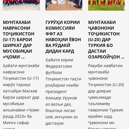
МУНТАХАБИ
ГУРӮҲИ КОРИИ
МУНТАХАБИ
НАВРАСОНИ
КОМИССИЯИ
ҶАВОНОНИ
ТОҶИКИСТОН
ФФТ АЗ
ТОҶИКИСТОН
(U-17) БАРОИ
НАВОҲИИ ЁВОН
(U-20) ДАР
ШИРКАТ ДАР
ВА РӮДАКӢ
ТУРКИЯ БО
МУСОБИҚАИ
ДИДАН КАРД
ДАСТАИ
«ҶОМИ ...
ОЗАРБОЙҶОН ...
Ҳайати кории
Ҳайати мунтахаби
Рақиби навбатии
Федератсияи
наврасони
мунтахаби
футболи
Тоҷикистон (U-17)
ҷавонони
Тоҷикистон таҳти
имрӯз тариқи
Тоҷикистон (U-20)
роҳбарии ноиби
хатсайри Маскав
дар доираи
президент
барои ширкат дар
ҷамъомади
Алишер Урунов
мусобиқаи
таълимиву
аз вазъи даҳ
анъанавии «Ҷоми
тамринии Туркия
бошгоҳи лигаи
рушд-2023» ба
муайян шуд.
олӣ, инчунин аз
Минск сафар
Ҷавонони мо
дастаҳои
намуд.
бозии чоруми