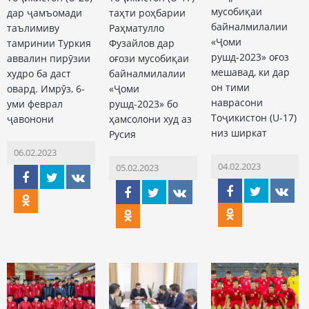
мусобиқаи
дар ҷамъомади
таҳти роҳбарии
байналмилалии
таълимиву
Раҳматулло
«Ҷоми
тамринии Туркия
Фузайлов дар
рушд-2023» оғоз
аввалин пирӯзии
оғози мусобиқаи
мешавад, ки дар
худро ба даст
байналмилалии
он тими
овард. Имрӯз, 6-
«Ҷоми
наврасони
уми феврал
рушд-2023» бо
Тоҷикистон (U-17)
ҷавонони
ҳамсолони худ аз
низ ширкат
Русия
06.02.2023
04.02.2023
05.02.2023