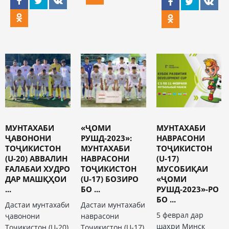
МУНТАХАБИ
«ҶОМИ
МУНТАХАБИ
ҶАВОНОНИ
РУШД-2023»:
НАВРАСОНИ
ТОҶИКИСТОН
МУНТАХАБИ
ТОҶИКИСТОН
(U-20) АВВАЛИН
НАВРАСОНИ
(U-17)
ҒАЛАБАИ ХУДРО
ТОҶИКИСТОН
МУСОБИҚАИ
ДАР МАШҚҲОИ
(U-17) БОЗИРО
«ҶОМИ
...
БО ...
РУШД-2023»-РО
БО ...
Дастаи мунтахаби
Дастаи мунтахаби
5 феврал дар
ҷавонони
наврасони
шаҳри Минск
Тоҷикистон (U-20)
Тоҷикистон (U-17)