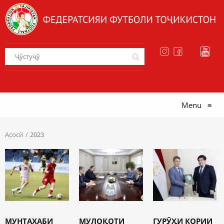
Menu
≡
Асосӣ
2023
МУНТАХАБИ
МУЛОҚОТИ
ГУРӮҲИ КОРИИ