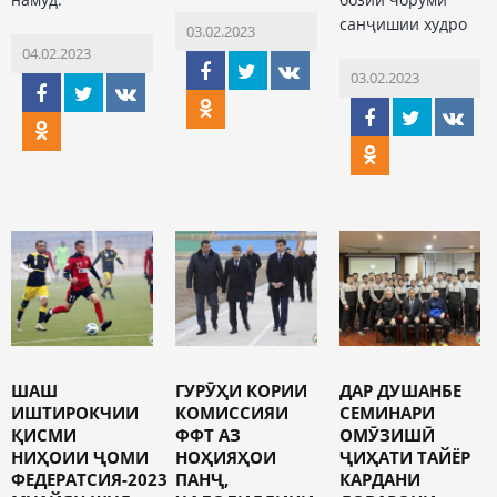
санҷишии худро
03.02.2023
04.02.2023
03.02.2023
ШАШ
ГУРӮҲИ КОРИИ
ДАР ДУШАНБЕ
ИШТИРОКЧИИ
КОМИССИЯИ
СЕМИНАРИ
ҚИСМИ
ФФТ АЗ
ОМӮЗИШӢ
НИҲОИИ ҶОМИ
НОҲИЯҲОИ
ҶИҲАТИ ТАЙЁР
ФЕДЕРАТСИЯ-2023
ПАНҶ,
КАРДАНИ