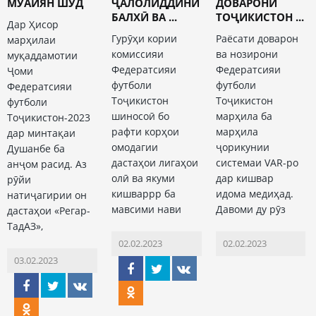
МУАЙЯН ШУД
ҶАЛОЛИДДИНИ
ДОВАРОНИ
БАЛХӢ ВА ...
ТОҶИКИСТОН ...
Дар Ҳисор
Гурӯҳи кории
Раёсати доварон
марҳилаи
комиссияи
ва нозирони
муқаддамотии
Федератсияи
Федератсияи
Ҷоми
футболи
футболи
Федератсияи
Тоҷикистон
Тоҷикистон
футболи
шиносоӣ бо
марҳила ба
Тоҷикистон-2023
рафти корҳои
марҳила
дар минтақаи
омодагии
ҷорикунии
Душанбе ба
дастаҳои лигаҳои
системаи VAR-ро
анҷом расид. Аз
олӣ ва якуми
дар кишвар
рӯйи
кишваррр ба
идома медиҳад.
натиҷагирии он
мавсими нави
Давоми ду рӯз
дастаҳои «Регар-
ТадАЗ»,
02.02.2023
02.02.2023
03.02.2023